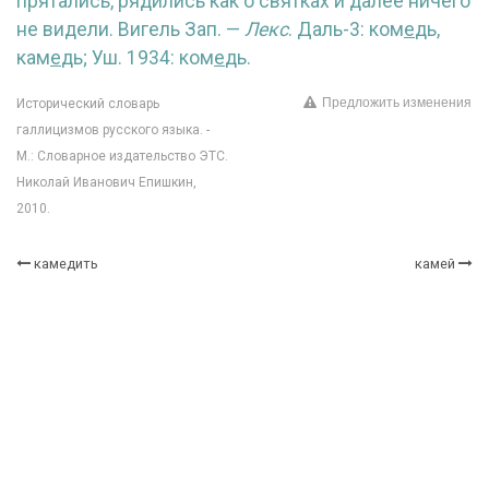
прятались, рядились как о святках и далее ничего
не видели. Вигель Зап. —
Лекс
. Даль-3: ком
е
дь,
кам
е
дь; Уш. 1934: ком
е
дь.
Предложить изменения
Исторический словарь
галлицизмов русского языка. -
М.: Словарное издательство ЭТС.
Николай Иванович Епишкин,
2010.
камедить
камей