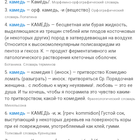
камедь
— Каме́дь/.
Морфемно-орфографический словарь
камедь
— орф. камедь, -и (вещество)
Орфографический
словарь Лопатина
камедь
— КАМЕДЬ — бесцветная или бурая жидкость,
выделяющаяся из трещин стеблей или плодов косточковых
(и некоторых других) пород в затвердевающая на воздухе.
Относится к высокомолекулярным полисахаридам из
пентоз и гексоз. К. — продукт ферментативного или
патологического растворения клеточных оболочек.
Ботаника. Словарь терминов
камедь
— комедия I. (иноск.) — притворство Комедию
ломать (разыграть) — иноск.: притворяться Ср. Порядочная
женщина... с любовью к мужу неуязвима!.. любовь — это ее
душа. И ты хочешь, чтобы я посрамила это чувство каким-
то притворством, какой-то комедией.
Фразеологический словарь
Михельсона
камедь
— КАМЕДЬ -и; ж. [греч. kommidion] Густой сок,
выступающий у некоторых деревьев на поверхность коры
при её повреждении, употребляемый как клей; гумми.
Толковый словарь Кузнецова