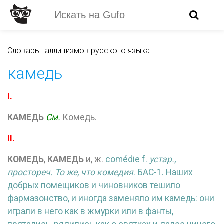
Словарь галлицизмов русского языка
камедь
I.
КАМЕДЬ
См.
Комедь.
II.
КОМЕДЬ
,
КАМЕДЬ
и, ж.
comédie f.
устар.,
простореч. То же, что комедия
. БАС-1. Наших
добрых помещиков и чиновников тешило
фармазонство, и иногда заменяло им камедь: они
играли в него как в жмурки или в фанты,