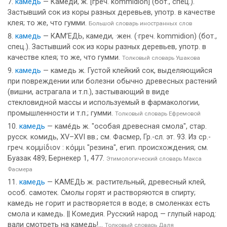
камедь
— Камеди, ж. [греч. kommidion] (бот., спец.).
Застывший сок из коры разных деревьев, употр. в качестве
клея; то же, что гумми.
Большой словарь иностранных слов
камедь
— КАМ’ЕДЬ, камеди, ·жен. (·греч. kommidion) (бот.,
спец.). Застывший сок из коры разных деревьев, употр. в
качестве клея; то же, что гумми.
Толковый словарь Ушакова
камедь
— камедь ж. Густой клейкий сок, выделяющийся
при повреждении или болезни обычно древесных растений
(вишни, астрагала и т.п.), застывающий в виде
стекловидной массы и используемый в фармакологии,
промышленности и т.п.; гумми.
Толковый словарь Ефремовой
камедь
— каме́дь ж. "особая древесная смола", стар.
русск. комидь, ХV–ХVI вв.; см. Фасмер, Гр.-сл. эт. 93. Из ср.-
греч. κομμίδιον : κόμμι "резина", егип. происхождения; см.
Буазак 489; Бернекер 1, 477.
Этимологический словарь Макса
Фасмера
камедь
— КАМЕДЬ ж. растительный, древесный клей,
особ. самотек. Смолы горят и растворяются в спирту;
камедь не горит и растворяется в воде; в смоленках есть
смола и камедь. || Комедия. Русский народ — глупый народ:
вали смотреть на камедь!...
Толковый словарь Даля