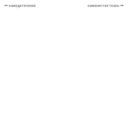
камедетечение
каменистая ткань