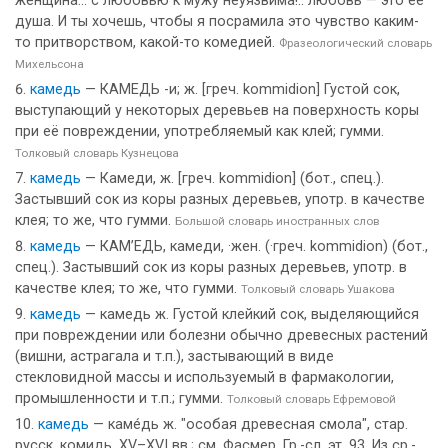
женщина... с любовью к мужу неуязвима!.. любовь — это ее
душа. И ты хочешь, чтобы я посрамила это чувство каким-
то притворством, какой-то комедией.
Фразеологический словарь
Михельсона
камедь
— КАМЕДЬ -и; ж. [греч. kommidion] Густой сок,
выступающий у некоторых деревьев на поверхность коры
при её повреждении, употребляемый как клей; гумми.
Толковый словарь Кузнецова
камедь
— Камеди, ж. [греч. kommidion] (бот., спец.).
Застывший сок из коры разных деревьев, употр. в качестве
клея; то же, что гумми.
Большой словарь иностранных слов
камедь
— КАМ’ЕДЬ, камеди, ·жен. (·греч. kommidion) (бот.,
спец.). Застывший сок из коры разных деревьев, употр. в
качестве клея; то же, что гумми.
Толковый словарь Ушакова
камедь
— камедь ж. Густой клейкий сок, выделяющийся
при повреждении или болезни обычно древесных растений
(вишни, астрагала и т.п.), застывающий в виде
стекловидной массы и используемый в фармакологии,
промышленности и т.п.; гумми.
Толковый словарь Ефремовой
камедь
— каме́дь ж. "особая древесная смола", стар.
русск. комидь, ХV–ХVI вв.; см. Фасмер, Гр.-сл. эт. 93. Из ср.-