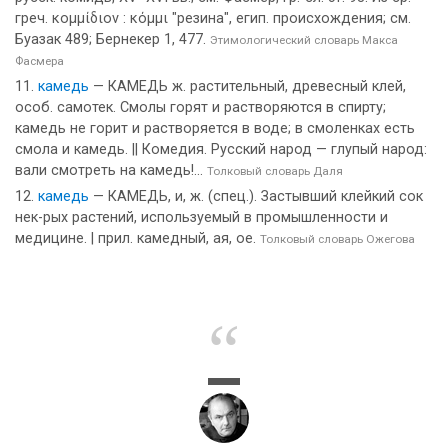
греч. κομμίδιον : κόμμι "резина", егип. происхождения; см.
Буазак 489; Бернекер 1, 477.
Этимологический словарь Макса
Фасмера
камедь
— КАМЕДЬ ж. растительный, древесный клей,
особ. самотек. Смолы горят и растворяются в спирту;
камедь не горит и растворяется в воде; в смоленках есть
смола и камедь. || Комедия. Русский народ — глупый народ:
вали смотреть на камедь!...
Толковый словарь Даля
камедь
— КАМЕДЬ, и, ж. (спец.). Застывший клейкий сок
нек-рых растений, используемый в промышленности и
медицине. | прил. камедный, ая, ое.
Толковый словарь Ожегова