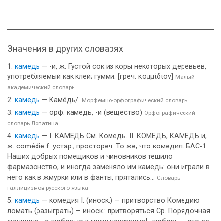
Значения в других словарях
камедь
— -и, ж. Густой сок из коры некоторых деревьев,
употребляемый как клей; гумми. [греч. κομμίδιον]
Малый
академический словарь
камедь
— Каме́дь/.
Морфемно-орфографический словарь
камедь
— орф. камедь, -и (вещество)
Орфографический
словарь Лопатина
камедь
— I. КАМЕДЬ См. Комедь. II. КОМЕДЬ, КАМЕДЬ и,
ж. comédie f. устар., простореч. То же, что комедия. БАС-1.
Наших добрых помещиков и чиновников тешило
фармазонство, и иногда заменяло им камедь: они играли в
него как в жмурки или в фанты, прятались...
Словарь
галлицизмов русского языка
камедь
— комедия I. (иноск.) — притворство Комедию
ломать (разыграть) — иноск.: притворяться Ср. Порядочная