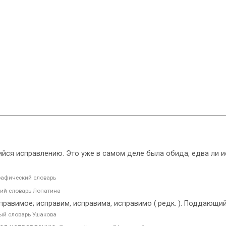
ающийся исправлению. Это уже в самом деле была обида, едва ли 
афический словарь
ий словарь Лопатина
равимое; исправим, исправима, исправимо (·редк. ). Поддающий
ый словарь Ушакова