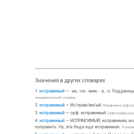
Значения в других словарях
исправимый
— -ая, -ое; -вим, - а, -о. Подд
академический словарь
исправимый
— Ис/прав/и́м/ый.
Морфемно-орфогр
исправимый
— орф. исправимый
Орфографическ
исправимый
— ИСПРАВ’ИМЫЙ, исправимая, исп
поправить. Ну, эта беда еще исправимая.
Толков