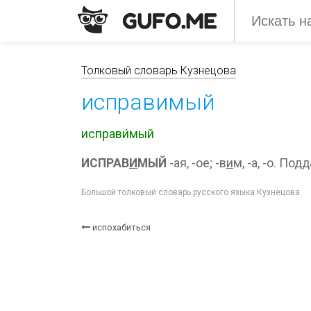
Толковый словарь Кузнецова
исправимый
исправи́мый
ИСПРАВ
И
МЫЙ
-ая, -ое; -в
и
м, -а, -о. П
Большой толковый словарь русского языка Кузнецова
испохабиться