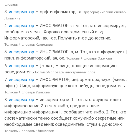
словарь
информатор
— орф. информатор, -а
Орфографический словарь
Лопатина
информатор
— ИНФОРМАТОР -а; м. Тот, кто информирует,
сообщает о чём-л. Хорошо осведомлённый и. ◁
Информаторский, -ая, -ое. Получить и-ое донесение.
Толковый словарь Кузнецова
информатор
— ИНФОРМАТОР, а, м. Тот, кто информирует. |
прил. информаторский, ая, ое.
Толковый словарь Ожегова
информатор
— [ < лат.] – лицо, дающее информацию;
осведомитель
Большой словарь иностранных слов
информатор
— ИНФОРМ’АТОР, информатора, ·муж. (·книж.,
офиц.). Лицо, информирующее кого-нибудь, осведомитель.
Толковый словарь Ушакова
информатор
— информатор м. 1. Тот, кто осуществляет
информирование 2. о чём-либо, предоставляет
информацию информация II, сообщает что-либо. 2. Тот, кто
систематически тайно сообщает кому-либо секретные или
необходимые сведения; осведомитель, стукач, доносчик.
Толковый словарь Ефремовой