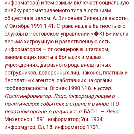
информатора) и тем самым включает социальную
ячейку рассматриваемого типа в организм
общества в целом. А. Зиновьев Зияющие высоты.
// Октябрь 1991 1 41. Страна наша в бытность его
службы в Ростовском управлении <�КГБ> имела
весьма хитроумную и разветвленную сеть
информаторов — от офицеров в штатском,
занимающих посты в больших и малых
учреждениях, да разного рода внештатных
сотрудников, доверенных лиц, наконец платных и
бесплатных агентов, работавших на органы
госбезопасности. Огонек 1990 № 8. ♦
устар.
Политинформатор. Лицо, информирующее о
политических событиях в стране и в мире.
||
О
печатном органе, о радио и т. п
. БАС-1. —
Лекс.
Михелсьон 1891: информатор; Уш. 1934:
информ
а
тор; Сл. 18: информатор 1731.