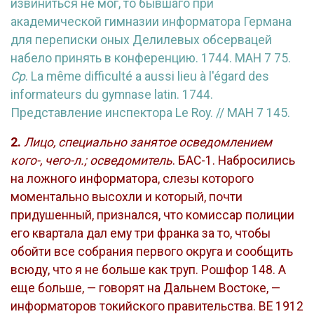
извиниться не мог, то бывшаго при
академической гимназии информатора Германа
для переписки оных Делилевых обсервацей
набело принять в конференцию. 1744. МАН 7 75.
Ср
.
La même difficulté a aussi lieu à l'égard des
informateurs du gymnase latin. 1744.
Представление инспектора
Le Roy. // МАН 7 145.
2.
Лицо, специально занятое осведомлением
кого-, чего-л.; осведомитель
. БАС-1. Набросились
на ложного информатора, слезы которого
моментально высохли и который, почти
придушенный, признался, что комиссар полиции
его квартала дал ему три франка за то, чтобы
обойти все собрания первого округа и сообщить
всюду, что я не больше как труп. Рошфор 148. А
еще больше, — говорят на Дальнем Востоке, —
информаторов токийского правительства. ВЕ 1912