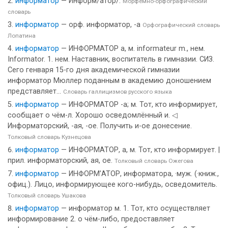
информатор
— Информ/а́тор/.
Морфемно-орфографический
словарь
информатор
— орф. информатор, -а
Орфографический словарь
Лопатина
информатор
— ИНФОРМАТОР а, м. informateur m., нем.
Informator. 1. нем. Наставник, воспитатель в гимназии. СИЗ.
Сего генваря 15-го дня академической гимназии
информатор Мюллер поданным в академию доношением
представляет...
Словарь галлицизмов русского языка
информатор
— ИНФОРМАТОР -а; м. Тот, кто информирует,
сообщает о чём-л. Хорошо осведомлённый и. ◁
Информаторский, -ая, -ое. Получить и-ое донесение.
Толковый словарь Кузнецова
информатор
— ИНФОРМАТОР, а, м. Тот, кто информирует. |
прил. информаторский, ая, ое.
Толковый словарь Ожегова
информатор
— ИНФОРМ’АТОР, информатора, ·муж. (·книж.,
офиц.). Лицо, информирующее кого-нибудь, осведомитель.
Толковый словарь Ушакова
информатор
— информатор м. 1. Тот, кто осуществляет
информирование 2. о чём-либо, предоставляет