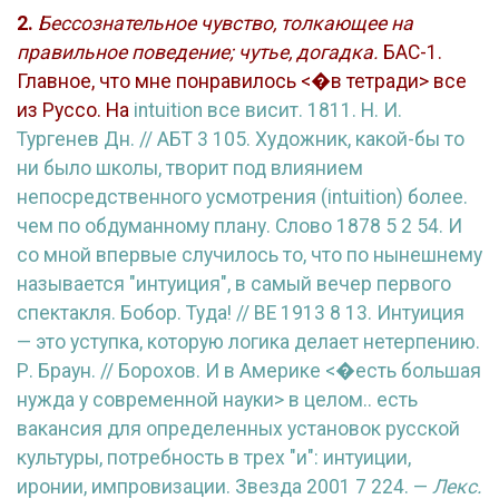
2.
Бессознательное чувство, толкающее на
правильное поведение; чутье, догадка.
БАС-1.
Главное, что мне понравилось <�в тетради> все
из Руссо. На
intuition все висит. 1811. Н. И.
Тургенев Дн. // АБТ 3 105. Художник, какой-бы то
ни было школы, творит под влиянием
непосредственного усмотрения (
intuition) более.
чем по обдуманному плану. Слово 1878 5 2 54. И
со мной впервые случилось то, что по нынешнему
называется "интуиция", в самый вечер первого
спектакля. Бобор. Туда! // ВЕ 1913 8 13. Интуиция
— это уступка, которую логика делает нетерпению.
Р. Браун. // Борохов. И в Америке <�есть большая
нужда у современной науки> в целом.. есть
вакансия для определенных установок русской
культуры, потребность в трех "и": интуиции,
иронии, импровизации. Звезда 2001 7 224. —
Лекс.