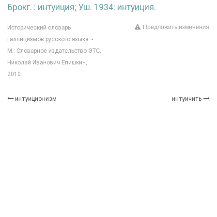
Брокг. : интуиция; Уш. 1934: инту
и
ция.
Предложить изменения
Исторический словарь
галлицизмов русского языка. -
М.: Словарное издательство ЭТС.
Николай Иванович Епишкин,
2010.
интуиционизм
интуичить