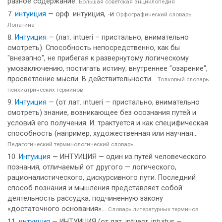
разное содержание.
Большая советская энциклопедия
интуиция
— орф. интуиция, -и
Орфографический словарь
Лопатина
Интуиция
— (лат. intueri – пристально, внимательно
смотреть). Способность непосредственно, как бы
"внезапно", не прибегая к развернутому логическому
умозаключению, постигать истину; внутреннее "озарение",
просветление мысли. В действительности...
Толковый словарь
психиатрических терминов
Интуиция
— (от лат. intueri — пристально, внимательно
смотреть) знание, возникающее без осознания путей и
условий его получения. И. трактуется и как специфическая
способность (например, художественная или научная...
Педагогический терминологический словарь
Интуиция
— ИНТУИЦИЯ — один из путей человеческого
познания, отличаемый от другого — логического,
рационалистического, дискурсивного пути. Последний
способ познания и мышления представляет собой
деятельность рассудка, подчиненную закону
«достаточного основания»...
Словарь литературных терминов
интуиция
— ИНТУИЦИЯ (от лат. intueor, intuitus —