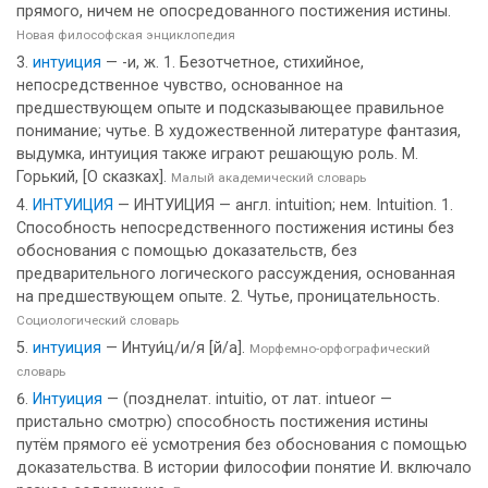
прямого, ничем не опосредованного постижения истины.
Новая философская энциклопедия
интуиция
— -и, ж. 1. Безотчетное, стихийное,
непосредственное чувство, основанное на
предшествующем опыте и подсказывающее правильное
понимание; чутье. В художественной литературе фантазия,
выдумка, интуиция также играют решающую роль. М.
Горький, [О сказках].
Малый академический словарь
ИНТУИЦИЯ
— ИНТУИЦИЯ — англ. intuition; нем. Intuition. 1.
Способность непосредственного постижения истины без
обоснования с помощью доказательств, без
предварительного логического рассуждения, основанная
на предшествующем опыте. 2. Чутье, проницательность.
Социологический словарь
интуиция
— Интуи́ц/и/я [й/а].
Морфемно-орфографический
словарь
Интуиция
— (позднелат. intuitio, от лат. intueor —
пристально смотрю) способность постижения истины
путём прямого её усмотрения без обоснования с помощью
доказательства. В истории философии понятие И. включало