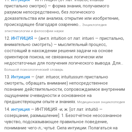
пристально смотрю) — форма знания, получаемого
разумом непосредственно, без логического
доказательства или анализа; открытие или изобретение,
происходящее благодаря озарению...
Энциклопедия
эпистемологии и философии науки
ИНТУИЦИЯ
— (англ. intuition от лат. intueri — пристально,
внимательно смотреть) — мыслительный процесс,
состоящий в нахождении решения задачи на основе
ориентиров поиска, не связанных логически или
недостаточных для получения логического вывода. Для...
Большой психологический словарь
Интуиция
— (лат. intueor, intuitussum пристально
смотреть, обращать внимание) непосредственное
познание действительности, сопровождаемое внутренним
ощущением очевидности и основанное на
предшествующем опыте и знаниях.
Медицинская энциклопедия
интуиция
— ИНТУИЦИЯ -и; ж. [от лат. intuitiō —
созерцание, размышление]. 1. Безотчётное неосознанное
чувство, подсказывающее правильное поведение,
понимание чего-л.; чутьё. Сила интуиции. Полагаться на