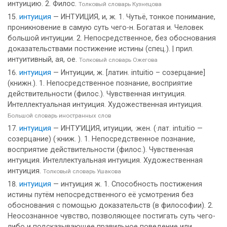
интуицию. 2. Филос.
Толковый словарь Кузнецова
интуиция
— ИНТУИЦИЯ, и, ж. 1. Чутьё, тонкое понимание,
проникновение в самую суть чего-н. Богатая и. Человек
большой интуиции. 2. Непосредственное, без обоснования
доказательствами постижение истины (спец.). | прил.
интуитивный, ая, ое.
Толковый словарь Ожегова
интуиция
— Интуиции, ж. [латин. intuitio – созерцание]
(книжн.). 1. Непосредственное познание, восприятие
действительности (филос.). Чувственная интуиция.
Интеллектуальная интуиция. Художественная интуиция.
Большой словарь иностранных слов
интуиция
— ИНТУ’ИЦИЯ, итуиции, ·жен. (·лат. intuitio —
созерцание) (·книж. ). 1. Непосредственное познание,
восприятие действительности (филос.). Чувственная
интуиция. Интеллектуальная интуиция. Художественная
интуиция.
Толковый словарь Ушакова
интуиция
— интуиция ж. 1. Способность постижения
истины путём непосредственного её усмотрения без
обоснования с помощью доказательств (в философии). 2.
Неосознанное чувство, позволяющее постигать суть чего-
либо и подсказывающее правильное поведение или