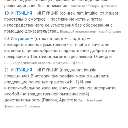
решение; знание без понимания.
Толковый словарь Ефремовой
ИНТУИЦИЯ
— ИНТУИЦИЯ (ср.-век. лат. intuitio, от intueor —
пристально смотрю) — постижение истины путем
непосредственного ее усмотрения без обоснования с
помощью доказательства...
Большой энциклопедический словарь
Интуиция
— (от лат. intuere — глядеть) —
непосредственное усмотрение чего-либо в качестве
истинного, целесообразного, нравственно доброго или
прекрасного. Противополагается рефлексии. Отрицать...
Энциклопедический словарь Брокгауза и Ефрона
ИНТУИЦИЯ
— ИНТУИЦИЯ (позднелат. intuitio —
созерцание). В истории философии можно выделить
следующие основные трактовки И.: 1) И. как
интеллигибельное явление, внечувст-венное восприятие
особой (не тождественной эмпирической)
действительности (Платон, Аристотель...
Новейший
философский словарь