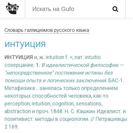
Словарь галлицизмов русского языка
интуиция
ИНТУИЦИЯ
и, ж.
intuition f. <, лат.
intuitio
созерцание.
1
.
В идеалистической философии —
"непосредственное" постижение истины без
помощи опыта и логических заключений
. БАС-1.
Метафизика .. занялась только определением
некоторых способностей человека, как-то
perception,
intuition,
cognition,
sensations,
abstraction и проч. 1848. Н. С. Кашкин Идеалист. и
позитивист. методы в социологии. // Петрашевцы
2 169.