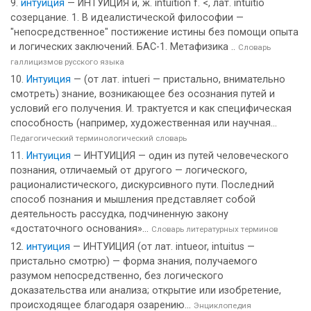
интуиция
— ИНТУИЦИЯ и, ж. intuition f. <, лат. intuitio
созерцание. 1. В идеалистической философии —
"непосредственное" постижение истины без помощи опыта
и логических заключений. БАС-1. Метафизика ..
Словарь
галлицизмов русского языка
Интуиция
— (от лат. intueri — пристально, внимательно
смотреть) знание, возникающее без осознания путей и
условий его получения. И. трактуется и как специфическая
способность (например, художественная или научная...
Педагогический терминологический словарь
Интуиция
— ИНТУИЦИЯ — один из путей человеческого
познания, отличаемый от другого — логического,
рационалистического, дискурсивного пути. Последний
способ познания и мышления представляет собой
деятельность рассудка, подчиненную закону
«достаточного основания»...
Словарь литературных терминов
интуиция
— ИНТУИЦИЯ (от лат. intueor, intuitus —
пристально смотрю) — форма знания, получаемого
разумом непосредственно, без логического
доказательства или анализа; открытие или изобретение,
происходящее благодаря озарению...
Энциклопедия