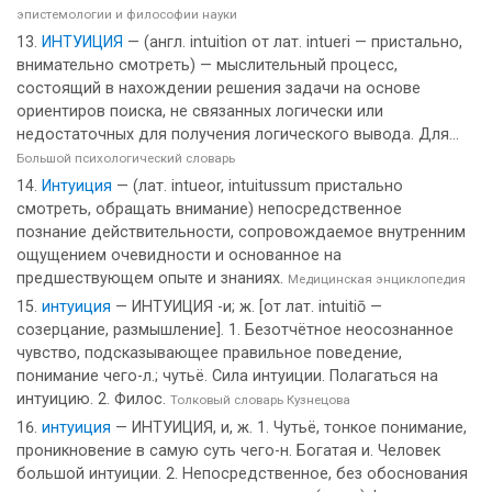
эпистемологии и философии науки
ИНТУИЦИЯ
— (англ. intuition от лат. intueri — пристально,
внимательно смотреть) — мыслительный процесс,
состоящий в нахождении решения задачи на основе
ориентиров поиска, не связанных логически или
недостаточных для получения логического вывода. Для...
Большой психологический словарь
Интуиция
— (лат. intueor, intuitussum пристально
смотреть, обращать внимание) непосредственное
познание действительности, сопровождаемое внутренним
ощущением очевидности и основанное на
предшествующем опыте и знаниях.
Медицинская энциклопедия
интуиция
— ИНТУИЦИЯ -и; ж. [от лат. intuitiō —
созерцание, размышление]. 1. Безотчётное неосознанное
чувство, подсказывающее правильное поведение,
понимание чего-л.; чутьё. Сила интуиции. Полагаться на
интуицию. 2. Филос.
Толковый словарь Кузнецова
интуиция
— ИНТУИЦИЯ, и, ж. 1. Чутьё, тонкое понимание,
проникновение в самую суть чего-н. Богатая и. Человек
большой интуиции. 2. Непосредственное, без обоснования