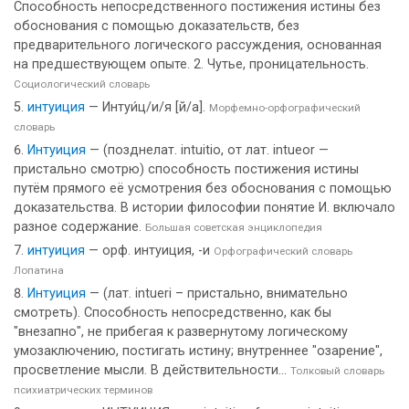
Способность непосредственного постижения истины без
обоснования с помощью доказательств, без
предварительного логического рассуждения, основанная
на предшествующем опыте. 2. Чутье, проницательность.
Социологический словарь
интуиция
— Интуи́ц/и/я [й/а].
Морфемно-орфографический
словарь
Интуиция
— (позднелат. intuitio, от лат. intueor —
пристально смотрю) способность постижения истины
путём прямого её усмотрения без обоснования с помощью
доказательства. В истории философии понятие И. включало
разное содержание.
Большая советская энциклопедия
интуиция
— орф. интуиция, -и
Орфографический словарь
Лопатина
Интуиция
— (лат. intueri – пристально, внимательно
смотреть). Способность непосредственно, как бы
"внезапно", не прибегая к развернутому логическому
умозаключению, постигать истину; внутреннее "озарение",
просветление мысли. В действительности...
Толковый словарь
психиатрических терминов