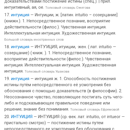
доказательствами постижение истины (спец.). | прил.
интуитивный, ая, ое.
Толковый словарь Ожегова
интуиция
— Интуиции, ж. [латин. intuitio – созерцание]
(книжн.). 1. Непосредственное познание, восприятие
действительности (филос.). Чувственная интуиция.
Интеллектуальная интуиция. Художественная интуиция.
Большой словарь иностранных слов
интуиция
— ИНТУ’ИЦИЯ, итуиции, ·жен. (·лат. intuitio —
созерцание) (·книж. ). 1. Непосредственное познание,
восприятие действительности (филос.). Чувственная
интуиция. Интеллектуальная интуиция. Художественная
интуиция.
Толковый словарь Ушакова
интуиция
— интуиция ж. 1. Способность постижения
истины путём непосредственного её усмотрения без
обоснования с помощью доказательств (в философии). 2.
Неосознанное чувство, позволяющее постигать суть чего-
либо и подсказывающее правильное поведение или
решение; знание без понимания.
Толковый словарь Ефремовой
ИНТУИЦИЯ
— ИНТУИЦИЯ (ср.-век. лат. intuitio, от intueor —
пристально смотрю) — постижение истины путем
непосредственного ее усмотрения без обоснования с