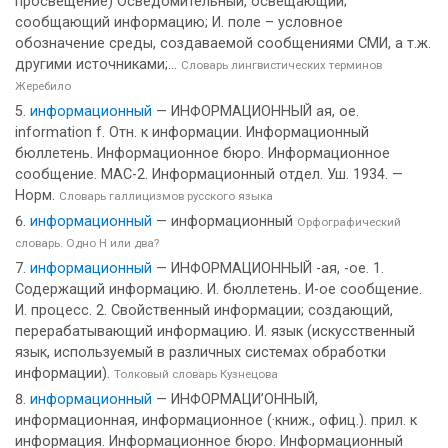
просвещение) Осведомительный, освещающий;
сообщающий информацию; И. поле – условное
обозначение среды, создаваемой сообщениями СМИ, а т.ж.
другими источниками;...
Словарь лингвистических терминов
Жеребило
информационный
— ИНФОРМАЦИОННЫЙ ая, ое.
information f. Отн. к информации. Информационный
бюллетень. Информационное бюро. Информационное
сообщение. МАС-2. Информационный отдел. Уш. 1934. —
Норм.
Словарь галлицизмов русского языка
информационный
— информационный
Орфографический
словарь. Одно Н или два?
информационный
— ИНФОРМАЦИОННЫЙ -ая, -ое. 1.
Содержащий информацию. И. бюллетень. И-ое сообщение.
И. процесс. 2. Свойственный информации; создающий,
перерабатывающий информацию. И. язык (искусственный
язык, используемый в различных системах обработки
информации).
Толковый словарь Кузнецова
информационный
— ИНФОРМАЦИ’ОННЫЙ,
информационная, информационное (·книж., офиц.). прил. к
информация. Информационное бюро. Информационный