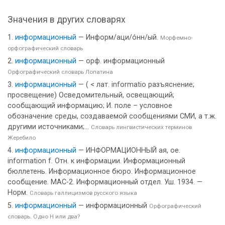
Значения в других словарях
информационный
— Информ/аци/о́нн/ый.
Морфемно-
орфографический словарь
информационный
— орф. информационный
Орфографический словарь Лопатина
информационный
— ( < лат. informatio разъяснение;
просвещение) Осведомительный, освещающий;
сообщающий информацию; И. поле – условное
обозначение среды, создаваемой сообщениями СМИ, а т.ж.
другими источниками;...
Словарь лингвистических терминов
Жеребило
информационный
— ИНФОРМАЦИОННЫЙ ая, ое.
information f. Отн. к информации. Информационный
бюллетень. Информационное бюро. Информационное
сообщение. МАС-2. Информационный отдел. Уш. 1934. —
Норм.
Словарь галлицизмов русского языка
информационный
— информационный
Орфографический
словарь. Одно Н или два?