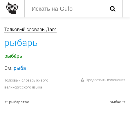
Толковый словарь Даля
рыбарь
рыба́рь
См.
рыба
Предложить изменения
Толковый словарь живого
великорусского языка
рыбарство
рыбас