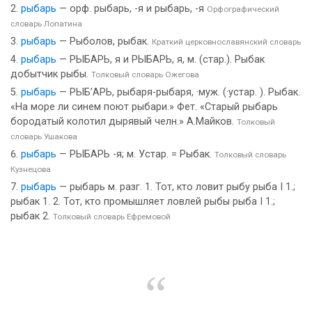
рыбарь
— орф. рыбарь, -я и рыбарь, -я
Орфографический
словарь Лопатина
рыбарь
— Рыболов, рыбак.
Краткий церковнославянский словарь
рыбарь
— РЫБАРЬ, я и РЫБАРЬ, я, м. (стар.). Рыбак
добытчик рыбы.
Толковый словарь Ожегова
рыбарь
— РЫБ’АРЬ, рыбаря-рыбаря, ·муж. (·устар. ). Рыбак.
«На море ли синем поют рыбари.» Фет. «Старый рыбарь
бородатый колотил дырявый челн.» А.Майков.
Толковый
словарь Ушакова
рыбарь
— РЫБАРЬ -я; м. Устар. = Рыбак.
Толковый словарь
Кузнецова
рыбарь
— рыбарь м. разг. 1. Тот, кто ловит рыбу рыба I 1.;
рыбак 1. 2. Тот, кто промышляет ловлей рыбы рыба I 1.;
рыбак 2.
Толковый словарь Ефремовой