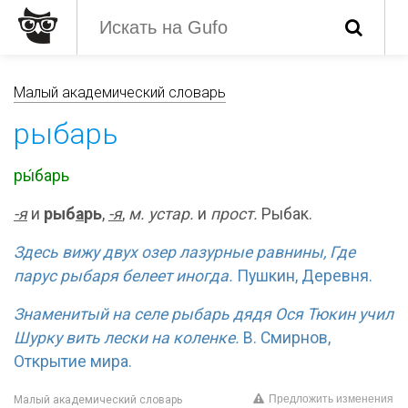
Малый академический словарь
рыбарь
ры́барь
-я
и
рыб
а
рь
,
-
я
,
м. устар.
и
прост.
Рыбак.
Здесь вижу двух озер лазурные равнины, Где
парус рыбаря белеет иногда.
Пушкин, Деревня.
Знаменитый на селе рыбарь дядя Ося Тюкин учил
Шурку вить лески на коленке.
В. Смирнов,
Открытие мира.
Предложить изменения
Малый академический словарь