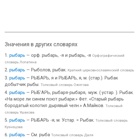
Значения в других словарях
рыбарь
— орф. рыбарь, -я и рыбарь, -я
Орфографический
словарь Лопатина
рыбарь
— Рыболов, рыбак.
Краткий церковнославянский словарь
рыбарь
— РЫБАРЬ, я и РЫБАРЬ, я, м. (стар.). Рыбак
добытчик рыбы.
Толковый словарь Ожегова
рыбарь
— РЫБ’АРЬ, рыбаря-рыбаря, ·муж. (·устар. ). Рыбак.
«На море ли синем поют рыбари.» Фет. «Старый рыбарь
бородатый колотил дырявый челн.» А.Майков.
Толковый
словарь Ушакова
рыбарь
— РЫБАРЬ -я; м. Устар. = Рыбак.
Толковый словарь
Кузнецова
рыбарь
— См. рыба
Толковый словарь Даля