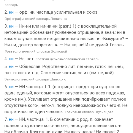
словарь
ни
— орф. ни, частица усилительная и союз
Орфографический словарь Лопатина
ни
— Ни-ни или ни-ни-ни (разг.) 1) с восклицательной
интонацией обозначает усиленное отрицание, в знач.: ни в
каком случае, вовсе нет,решительно нельзя. ► -Выкурите? —
Ни-ни, доктор запретил. ► — Ни, ни, ни! И не думай. Гоголь.
Фразеологический словарь Волковой
ни
— Не, нет.
Краткий церковнославянский словарь
ни
— Общеслав. Родственно лит. nei «ни», готск. nei «не»,
лат. ni «не» и т. д. Сложение частиц ne и i (см. не, кой).
Этимологический словарь Шанского
ни
— НИ частица. I. 1. (в отрицат. предл. при сущ. со сл.
один, единый, которые могут опускаться во всех падежах,
кроме им.). Усиливает отрицание или подчёркивает полное
отсутствие кого-, чего-л., полную невозможность чего-л. Не
встретился ни один человек.
Толковый словарь Кузнецова
ни
— НИ, частица. 1. В сочетании с род. п. означает
полное отсутствие кого-чего-н., неосуществление чего-н.
Ни облачка. Кругом ни души. Ни шагу назад! Ни слова! 2.