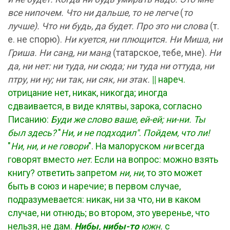
все нипочем. Что ни дальше, то не легче
(
то
лучше). Что ни будь, да будет. Про это ни слова
(т.
е. не спорю).
Ни куется, ни плющится. Ни Миша, ни
Гриша. Ни сан
а
, ни ман
а
(татарское, тебе, мне).
Ни
да, ни нет: ни туда, ни сюда; ни туда ни оттуда, ни
птру, ни ну; ни так, ни сяк, ни этак.
||
нареч.
отрицание нет, никак, никогда; иногда
сдваивается, в виде клятвы, зарока, согласно
Писанию:
Буди же слово ваше, ей-ей; ни-ни. Ты
был здесь?
"
Ни, и не подходил"
.
Пойдем, что ли!
"
Ни, ни, и не говори
". На малоруском
ни
всегда
говорят вместо
нет
. Если на вопрос: можно взять
книгу? ответить запретом
ни, ни,
то это может
быть в союз и наречие; в первом случае,
подразумевается: никак, ни за что, ни в каком
случае, ни отнюдь; во втором, это уверенье, что
нельзя, не дам.
Нибы, нибы-то
южн.
с