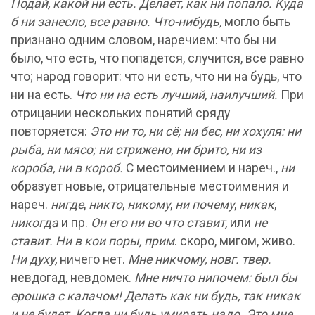
Подай, какой ни есть. Делает, как ни попало. Куда
б ни занесло, все равно. Что-нибудь,
могло быть
признано одним словом, наречием: что бы ни
было, что есть, что попадется, случится, все равно
что; народ говорит: что ни есть, что ни на будь, что
ни на есть.
Что ни на есть лучший, наилучший.
При
отрицании нескольких понятий сряду
повторяется:
Это ни то, ни сё; ни бес, ни хохуля: ни
рыба, ни мясо; ни стрижено, ни брито, ни из
короба, ни в короб.
С местоимением и нареч.,
ни
образует новые, отрицательные местоимения и
нареч.
нигде
,
никто
,
никому
,
ни почему
,
никак
,
никогда
и пр.
Он его ни во что ставит,
или
не
ставит. Ни в кои поры, прим
. скоро, мигом, живо.
Ни духу,
ничего нет.
Мне никчому, новг. твер.
невдогад, невдомек.
Мне ничто нипочем: был бы
ерошка с калачом! Делать как ни будь, так никак
и не будет. Когда ни будь умирать надо. Это мне