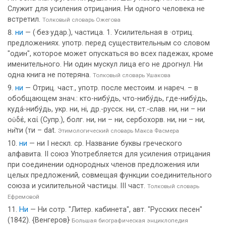
Служит для усиления отрицания. Ни одного человека не
встретил.
Толковый словарь Ожегова
ни
— (·без·удар.), частица. 1. Усилительная в ·отриц.
предложениях. употр. перед существительным со словом
"один", которое может опускаться во всех падежах, кроме
именительного. Ни один мускул лица его не дрогнул. Ни
одна книга не потеряна.
Толковый словарь Ушакова
ни
— Отриц. част., употр. после местоим. и нареч. – в
обобщающем знач.: кто-нибу́дь, что-нибу́дь, где-нибу́дь,
куда́-нибу́дь, укр. ни, нi, др.-русск. ни, ст.-слав. ни, ни – ни
οὑδέ, καί (Супр.), болг. ни, ни – ни, сербохорв. ни, ни – ни,
ни̏ти (ти – dat.
Этимологический словарь Макса Фасмера
ни
— ни I нескл. ср. Название буквы греческого
алфавита. II союз Употребляется для усиления отрицания
при соединении однородных членов предложения или
целых предложений, совмещая функции соединительного
союза и усилительной частицы. III част.
Толковый словарь
Ефремовой
Ни
— Ни сотр. "Литер. кабинета", авт. "Русских песен"
(1842). {Венгеров}
Большая биографическая энциклопедия