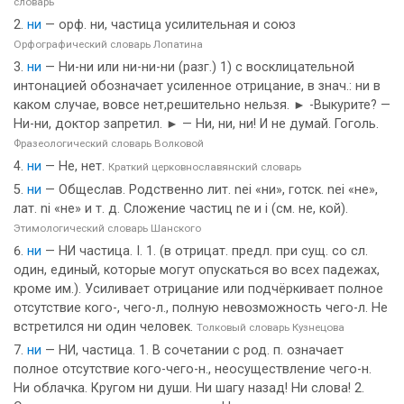
словарь
ни
— орф. ни, частица усилительная и союз
Орфографический словарь Лопатина
ни
— Ни-ни или ни-ни-ни (разг.) 1) с восклицательной
интонацией обозначает усиленное отрицание, в знач.: ни в
каком случае, вовсе нет,решительно нельзя. ► -Выкурите? —
Ни-ни, доктор запретил. ► — Ни, ни, ни! И не думай. Гоголь.
Фразеологический словарь Волковой
ни
— Не, нет.
Краткий церковнославянский словарь
ни
— Общеслав. Родственно лит. nei «ни», готск. nei «не»,
лат. ni «не» и т. д. Сложение частиц ne и i (см. не, кой).
Этимологический словарь Шанского
ни
— НИ частица. I. 1. (в отрицат. предл. при сущ. со сл.
один, единый, которые могут опускаться во всех падежах,
кроме им.). Усиливает отрицание или подчёркивает полное
отсутствие кого-, чего-л., полную невозможность чего-л. Не
встретился ни один человек.
Толковый словарь Кузнецова
ни
— НИ, частица. 1. В сочетании с род. п. означает
полное отсутствие кого-чего-н., неосуществление чего-н.
Ни облачка. Кругом ни души. Ни шагу назад! Ни слова! 2.