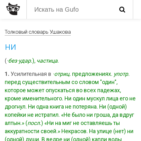
Толковый словарь Ушакова
ни
(
·без·удар.
),
частица
.
1.
Усилительная в
·отриц.
предложениях.
употр.
перед существительным со словом "один",
которое может опускаться во всех падежах,
кроме именительного. Ни один мускул лица его не
дрогнул. Ни одна книга не потеряна. Ни (одной)
копейки не истратил. «Не было ни гроша, да вдруг
алтын.» (
посл.
) «Ни на миг не оставляешь ты
аккуратности своей.» Некрасов. На улице (нет) ни
(одной) души. В ведре ни (одной) капли воды