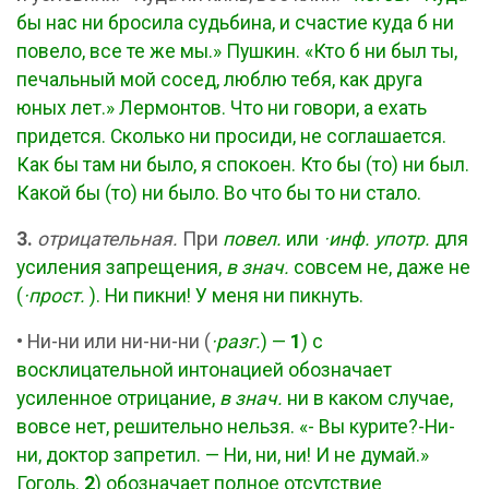
бы нас ни бросила судьбина, и счастие куда б ни
повело, все те же мы.» Пушкин. «Кто б ни был ты,
печальный мой сосед, люблю тебя, как друга
юных лет.» Лермонтов. Что ни говори, а ехать
придется. Сколько ни просиди, не соглашается.
Как бы там ни было, я спокоен. Кто бы (то) ни был.
Какой бы (то) ни было. Во что бы то ни стало.
3.
отрицательная.
При
повел.
или
·инф.
употр.
для
усиления запрещения,
в знач.
совсем не, даже не
(
·прост.
). Ни пикни! У меня ни пикнуть.
•
Ни-ни или ни-ни-ни (
·разг.
) —
1
) с
восклицательной интонацией обозначает
усиленное отрицание,
в знач.
ни в каком случае,
вовсе нет, решительно нельзя. «- Вы курите?-Ни-
ни, доктор запретил. — Ни, ни, ни! И не думай.»
Гоголь.
2
) обозначает полное отсутствие