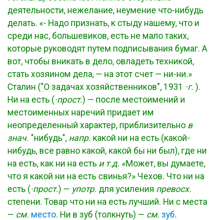
деятельности, нежелание, неумение что-нибудь
делать. «- Надо признать, к стыду нашему, что и
среди нас, большевиков, есть не мало таких,
которые руководят путем подписывания бумаг. А
вот, чтобы вникать в дело, овладеть техникой,
стать хозяином дела, — на этот счет — ни-ни.»
Сталин ("О задачах хозяйственников", 1931
·г.
).
Ни на есть (
·прост.
) — после местоимений и
местоименных наречий придает им
неопределенный характер, приблизительно
в
знач.
"нибудь",
напр.
какой ни на есть (какой-
нибудь, все равно какой, какой бы ни был), где ни
на есть, как ни на есть
и т.д.
«Может, вы думаете,
что я какой ни на есть свинья?» Чехов. Что ни на
есть (
·прост.
) —
употр.
для усиления
превосх.
степени. Товар что ни на есть лучший. Ни с места
—
см.
место
. Ни в зуб (толкнуть) —
см.
зуб
.