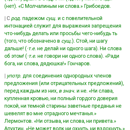
(нет). «С Молчалиным ни слова.» Грибоедов.
|
С
род.
падежом
сущ.
и с повелительной
интонацией служит для выражения запрещения
что-нибудь делать или просьбы чего-нибудь ть
(того, что обозначено в
сущ.
). Стой, ни шагу
дальше! (
·т.е.
не делай ни одного шага). Ни слова
об этом! (
·т.е.
не говори ни одного слова). «Ради
бога, ни слова, дядюшка!» Гончаров.
|
употр.
для соединения однородных членов
предложения (или отрицательных предложений),
перед каждым из них,
в знач.
и не. «Ни слава,
купленная кровью, ни полный гордого доверия
покой, ни темной старины заветные преданья не
шевелят во мне отрадного мечтанья.»
Лермонтов. «Ни отзыва, ни слова, ни привета.»
Апухтин. «Не может волк ни охнуть, ни вздохнуть.»