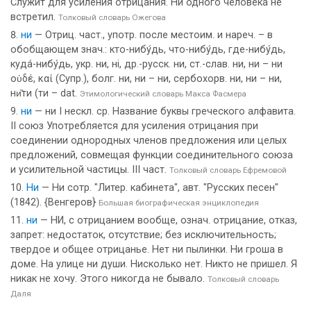
Служит для усиления отрицания. Ни одного человека не
встретил.
Толковый словарь Ожегова
ни
— Отриц. част., употр. после местоим. и нареч. – в
обобщающем знач.: кто-нибу́дь, что-нибу́дь, где-нибу́дь,
куда́-нибу́дь, укр. ни, нi, др.-русск. ни, ст.-слав. ни, ни – ни
οὑδέ, καί (Супр.), болг. ни, ни – ни, сербохорв. ни, ни – ни,
ни̏ти (ти – dat.
Этимологический словарь Макса Фасмера
ни
— ни I нескл. ср. Название буквы греческого алфавита.
II союз Употребляется для усиления отрицания при
соединении однородных членов предложения или целых
предложений, совмещая функции соединительного союза
и усилительной частицы. III част.
Толковый словарь Ефремовой
Ни
— Ни сотр. "Литер. кабинета", авт. "Русских песен"
(1842). {Венгеров}
Большая биографическая энциклопедия
ни
— НИ, с отрицанием вообще, означ. отрицание, отказ,
запрет: недостаток, отсутствие; без исключительность;
твердое и общее отрицанье. Нет ни пылинки. Ни гроша в
доме. На улице ни души. Нисколько нет. Никто не пришел. Я
никак не хочу. Этого никогда не бывало.
Толковый словарь
Даля