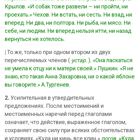
Крылов. «И собак тоже развели — ни пройти, ни
проехать.» Чехов. Ни встать, ни сесть. Ни взад, ни
вперед. Ни два, ни полтора. Ни рыба, ни мясо. Ни
себе, ни людям. Ни вперед нельзя итти, ни назад
вернуться не хотелось.
|
То же, только при одном втором из двух
перечисляемых членов (
·устар.
). «Она ласкаться
не умела к отцу ни к матери своей.» Пушкин. «Я не
знаю, кто такая Анна Захаровна, ни о какой яблоне
вы говорите.» А.Тургенев.
2.
Усилительная в утвердительных
предложениях. После местоимений и
местоименных наречий перед глаголами
означает, что действие, выраженное глаголом,
сохраняет свою силу при всяких обстоятельствах
и условиях. «Куда ни кинь, все клин.»
погов.
«Куда