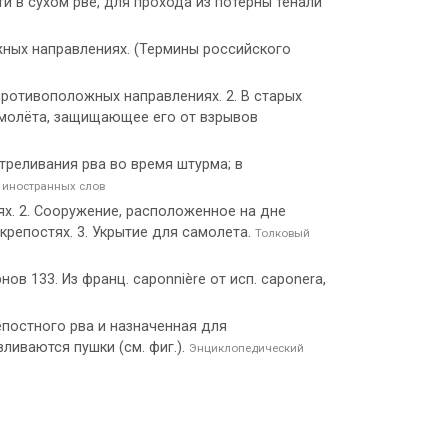
ти в сухом рве, для прохода из потерны тенали
ных направлениях. (Термины российского
противоположных направлениях. 2. В старых
самолёта, защищающее его от взрывов
треливания рва во время штурма; в
 иностранных слов
х. 2. Сооружение, расположенное на дне
крепостях. 3. Укрытие для самолета.
Толковый
нов 133. Из франц. caponnière от исп. сароnеrа,
постного рва и назначенная для
ливаются пушки (см. фиг.).
Энциклопедический