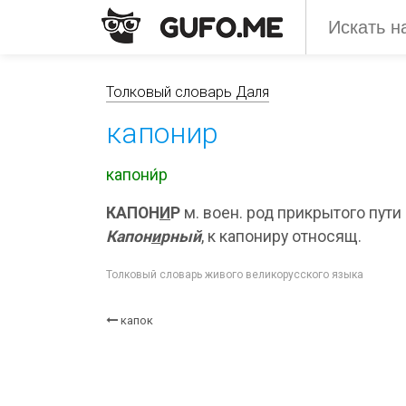
Толковый словарь Даля
капонир
капони́р
КАПОН
И
Р
м. воен. род прикрытого пути
Капон
и
рный
, к капониру относящ.
Толковый словарь живого великорусского языка
капок