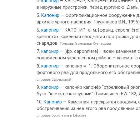
капонир
— КАПОНИР, КАПОНЕР, КАПОНИЕР а, м. 
в наружные пристройки, перед куртиною. Даль.
Капонир
— Фортификационное сооружение для
архитектурного наследия. Плужников В.И., 1995)
капонир
— КАПОНИР -а; м. [франц. caponnière
крепостях: каменная сводчатая постройка для
снарядов.
Толковый словарь Кузнецова
капонир
— [фр. caponniere] – воен. каменная
современном укреплённом районе – каземат с
капонир
— капонир м. 1. Оборонительное соо
фортового рва для продольного его обстрелива
словарь Ефремовой
капонир
— капони́р капоне́р "стрелковый окоп,
букв. "клетка с каплунами" (Гамильшег, ЕW 182;
Капонир
— Каменная, перекрытая сводами, 
обстреливания из нее этого рва продольным ог
словарь Брокгауза и Ефрона