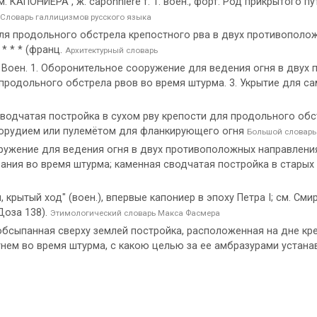
КАПОНИЕРА , ж. caponnière f. 1. воен., форт. Род прикрытого пу
Словарь галлицизмов русского языка
 продольного обстрела крепостного рва в двух противополож
 * * * (франц.
Архитектурный словарь
] Воен. 1. Оборонительное сооружение для ведения огня в двух 
 продольного обстрела рвов во время штурма. 3. Укрытие для 
 сводчатая постройка в сухом рву крепости для продольного обс
 орудием или пулемётом для фланкирующего огня
Большой словарь
ружение для ведения огня в двух противоположных направления
ния во время штурма; каменная сводчатая постройка в старых 
 крытый ход" (воен.), впервые капониер в эпоху Петра I; см. Смир
 Доза 138).
Этимологический словарь Макса Фасмера
обсыпанная сверху землей постройка, расположенная на дне кре
нем во время штурма, с какою целью за ее амбразурами устанав