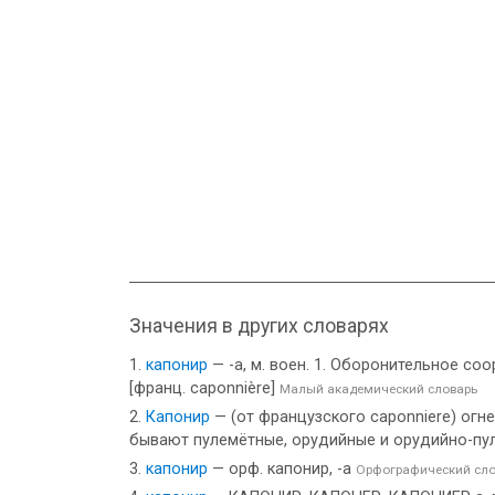
Значения в других словарях
капонир
— -а, м. воен. 1. Оборонительное с
[франц. caponnière]
Малый академический словарь
Капонир
— (от французского caponniere) огн
бывают пулемётные, орудийные и орудийно-пуле
капонир
— орф. капонир, -а
Орфографический сло