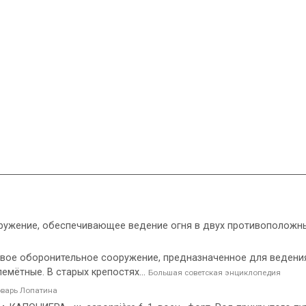
ооружение, обеспечивающее ведение огня в двух противоположны
евое оборонительное сооружение, предназначенное для ведения
мётные. В старых крепостях...
Большая советская энциклопедия
варь Лопатина