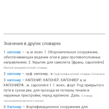
Значения в других словарях
капонир
— -а, м. воен. 1. Оборонительное сооружение,
обеспечивающее ведение огня в двух противоположных
направлениях. 2. Укрытие для самолета. [франц. caponnière]
Малый академический словарь
капонир
— орф. капонир, -а
Орфографический словарь Лопатина
капонир
— КАПОНИР, КАПОНЕР, КАПОНИЕР а, м.
КАПОНИЕРА , ж. caponnière f. 1. воен., форт. Род прикрытого
пути в сухом рве, для прохода из потерны тенали в
наружные пристройки, перед куртиною. Даль.
Словарь
галлицизмов русского языка
Капонир
— Фортификационное сооружение для