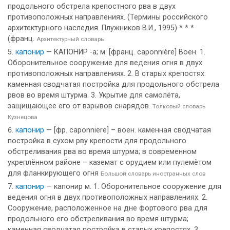
продольного обстрела крепостного рва в двух
противоположных направлениях. (Термины российского
архитектурного наследия. Плужников В.И., 1995) * * *
(франц.
Архитектурный словарь
капонир
— КАПОНИР -а; м. [франц. caponnière] Воен. 1.
Оборонительное сооружение для ведения огня в двух
противоположных направлениях. 2. В старых крепостях:
каменная сводчатая постройка для продольного обстрела
рвов во время штурма. 3. Укрытие для самолёта,
защищающее его от взрывов снарядов.
Толковый словарь
Кузнецова
капонир
— [фр. caponniere] – воен. каменная сводчатая
постройка в сухом рву крепости для продольного
обстреливания рва во время штурма; в современном
укреплённом районе – каземат с орудием или пулемётом
для фланкирующего огня
Большой словарь иностранных слов
капонир
— капонир м. 1. Оборонительное сооружение для
ведения огня в двух противоположных направлениях. 2.
Сооружение, расположенное на дне фортового рва для
продольного его обстреливания во время штурма;
каменная сводчатая постройка в старых крепостях. 3.