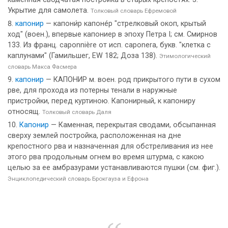
Укрытие для самолета.
Толковый словарь Ефремовой
капонир
— капони́р капоне́р "стрелковый окоп, крытый
ход" (воен.), впервые капониер в эпоху Петра I; см. Смирнов
133. Из франц. caponnière от исп. сароnеrа, букв. "клетка с
каплунами" (Гамильшег, ЕW 182; Доза 138).
Этимологический
словарь Макса Фасмера
капонир
— КАПОНИР м. воен. род прикрытого пути в сухом
рве, для прохода из потерны тенали в наружные
пристройки, перед куртиною. Капонирный, к капониру
относящ.
Толковый словарь Даля
Капонир
— Каменная, перекрытая сводами, обсыпанная
сверху землей постройка, расположенная на дне
крепостного рва и назначенная для обстреливания из нее
этого рва продольным огнем во время штурма, с какою
целью за ее амбразурами устанавливаются пушки (см. фиг.).
Энциклопедический словарь Брокгауза и Ефрона