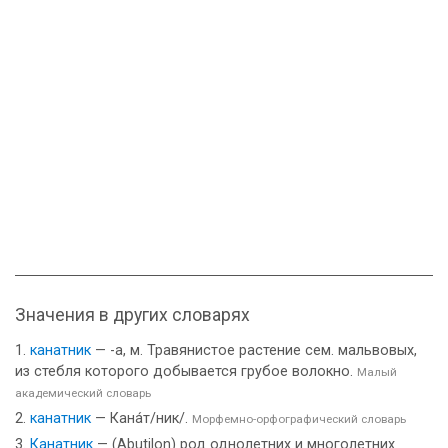
Значения в других словарях
канатник
— -а, м. Травянистое растение сем. мальвовых,
из стебля которого добывается грубое волокно.
Малый
академический словарь
канатник
— Кана́т/ник/.
Морфемно-орфографический словарь
Канатник
— (Abutilon) род однолетних и многолетних