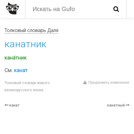
Толковый словарь Даля
канатник
кана́тник
См.
канат
Предложить изменения
Толковый словарь живого
великорусского языка
канат
канатный