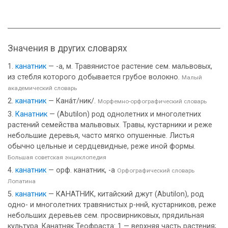
Значения в других словарях
канатник
— -а, м. Травянистое растение сем. мальвовых,
из стебля которого добывается грубое волокно.
Малый
академический словарь
канатник
— Кана́т/ник/.
Морфемно-орфографический словарь
Канатник
— (Abutilon) род однолетних и многолетних
растений семейства мальвовых. Травы, кустарники и реже
небольшие деревья, часто мягко опушенные. Листья
обычно цельные и сердцевидные, реже иной формы.
Большая советская энциклопедия
канатник
— орф. канатник, -а
Орфографический словарь
Лопатина
канатник
— КАНАТНИК, китайский джут (Abutilon), род
одно- и многолетних травянистых р-ннй, кустарников, реже
небольших деревьев сем. просвирниковых, прядильная
культура. Канатняк Теофраста: 1 — верхняя часть растения;