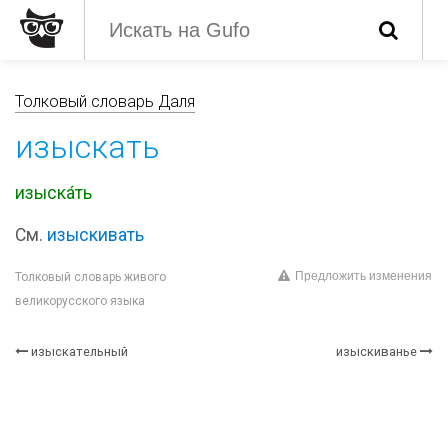
Толковый словарь Даля
изыскать
изыска́ть
См.
изыскивать
Предложить изменения
Толковый словарь живого
великорусского языка
изыскательный
изыскиванье