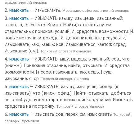
академический словарь
изыскать
— Из/ыск/а́/ть.
Морфемно-орфографический словарь
изыскать
— ИЗЫСКАТЬ изыщу, изыщешь; изысканный;
-скан, -а, -о. св. что. Книжн. Найти, отыскать путём
старательных поисков, усилий. И. средства, возможности. И.
новые источники дохода. И. дополнительные ресурсы. ◁
Изыскивать, -аю, -аешь; нсв. Изыскиваться, -ается; страд.
Изыскание (см.).
Толковый словарь Кузнецова
изыскать
— ИЗЫСКАТЬ, ыщу, ыщешь; ысканный; сов., что
(книжн.). Приложив старание, найти, отыскать. И. средства,
возможности. | несов. изыскивать, аю, аешь. | сущ.
изыскание, я, ср.
Толковый словарь Ожегова
изыскать
— ИЗЫСК’АТЬ, изыщу, изыщешь, ·совер. (к
изыскивать), что (·книж., офиц.). Найти, отыскать, добиться
чего-нибудь путем старательных поисков, усилий. Изыскать
средства на постройку.
Толковый словарь Ушакова
изыскать
— изыскать сов. перех. см. изыскивать
Толковый
словарь Ефремовой