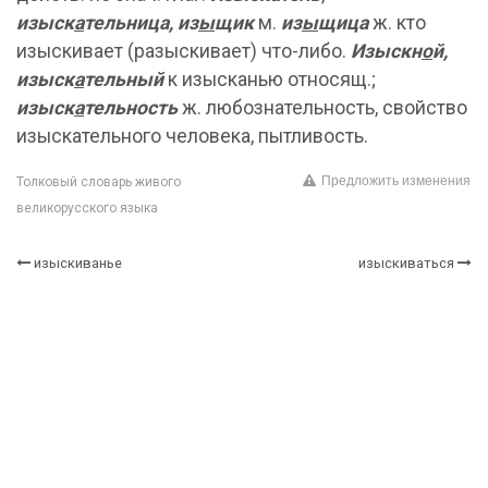
изыск
а
тельница, из
ы
щик
м.
из
ы
щица
ж. кто
изыскивает (разыскивает) что-либо.
Изыскн
о
й,
изыск
а
тельный
к изысканью относящ.;
изыск
а
тельность
ж. любознательность, свойство
изыскательного человека, пытливость.
Предложить изменения
Толковый словарь живого
великорусского языка
изыскиванье
изыскиваться