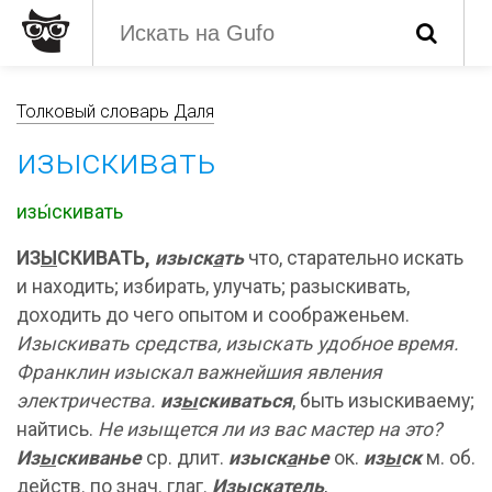
Толковый словарь Даля
изыскивать
изы́скивать
ИЗ
Ы
СКИВАТЬ,
изыск
а
ть
что, старательно искать
и находить; избирать, улучать; разыскивать,
доходить до чего опытом и соображеньем.
Изыскивать средства, изыскать удобное время.
Франклин изыскал важнейшия явления
электричества.
из
ы
скиваться
, быть изыскиваему;
найтись.
Не изыщется ли из вас мастер на это?
Из
ы
скиванье
ср. длит.
изыск
а
нье
ок.
из
ы
ск
м. об.
действ. по знач. глаг.
Изыскатель
,