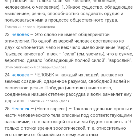
м. (с колич. сл. только косв. мн.: человек, человекам,
человеками, о человеках). 1. Живое существо, обладающее
мышлением, речью, способностью создавать орудия и
пользоваться ими в процессе общественного труда.
Толковый словарь Кузнецова
человек
— Это слово не имеет общепринятой
этимологии. По одной из версий человек составлено из
двух компонентов: чело и век; чело имело значение "верх",
"высшее качество", а век – "сила" (см. увечить), что в сумме,
вероятно, давало "обладающий полной силой", "взрослый".
Этимологический словарь Крылова
человек
— ЧЕЛОВЕК м. каждый из людей; высшее из
земных созданий, одаренное разумом, свободной волей и
словесною речью. Побудка (инстинкт) животного,
соединенье низшей степени рассудка и воли, заменяет ему
дары эти...
Толковый словарь Даля
Человек
— (Homo sapiens) — Так как отдельные органы и
части человеческого тела описаны под соответствующими
названиями, то в настоящей статье мы будем говорить о Ч.
только с точки зрения зоологической, т. е. относительно
его отличия от ближайших к нему животных.