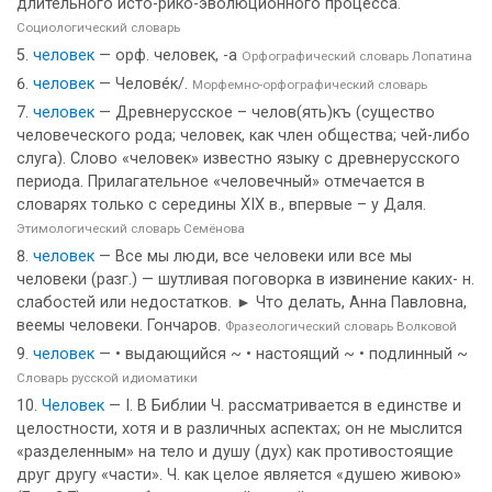
длительного исто-рико-эволюционного процесса.
Социологический словарь
человек
— орф. человек, -а
Орфографический словарь Лопатина
человек
— Челове́к/.
Морфемно-орфографический словарь
человек
— Древнерусское – челов(ять)къ (существо
человеческого рода; человек, как член общества; чей-либо
слуга). Слово «человек» известно языку с древнерусского
периода. Прилагательное «человечный» отмечается в
словарях только с середины XIX в., впервые – у Даля.
Этимологический словарь Семёнова
человек
— Все мы люди, все человеки или все мы
человеки (разг.) — шутливая поговорка в извинение каких- н.
слабостей или недостатков. ► Что делать, Анна Павловна,
веемы человеки. Гончаров.
Фразеологический словарь Волковой
человек
— • выдающийся ~ • настоящий ~ • подлинный ~
Словарь русской идиоматики
Человек
— I. В Библии Ч. рассматривается в единстве и
целостности, хотя и в различных аспектах; он не мыслится
«разделенным» на тело и душу (дух) как противостоящие
друг другу «части». Ч. как целое является «душею живою»