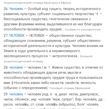
Энциклопедический словарь Брокгауза и Ефрона
Человек
— Особый род сущего, творец исторического
развития, культуры, субъект социального творчества. Ч. —
биосоциальное существо, генетически связанное с
другими формами жизни, выделившееся из них благодаря
способности производить орудия...
Словарь по культурологии
ЧЕЛОВЕК
— ЧЕЛОВЕК — общественное существо,
обладающее сознанием, разумом, субъект общественно-
исторической деятельности и культуры. Человек возник на
Земле в ходе длительного и неравномерного
эволюционного процесса — антропогенеза...
Большой
энциклопедический словарь
человек
— человек I м. 1. Живое существо, в отличие от
животного обладающее даром речи, мысли и
способностью производить орудия труда и пользоваться
ими. || Носитель каких-либо качеств, свойств; личность
(обычно с определением).
Толковый словарь Ефремовой
человек
— челове́к род. п. -а; диал. челэ̀к, дмитровск.,
чилэ̀к, обоянск.; укр. чоловíк "муж, супруг", блр. челове́к, др.-
русск. человѣкъ, ст.-слав. чловѣкъ ἄνθρωπος, болг. члове́к,