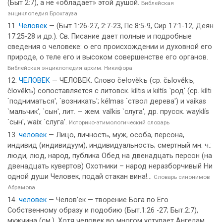
(Быт 2:7), а не «обладает» этой душой.
Библейская
энциклопедия Брокгауза
Человек
— (Быт 1:26-27, 2:7-23, Пс 8:5-9, Сир 17:1-12, Деян
17:25-28 и др.). Св. Писание дает полные и подробные
сведения о человеке: о его происхождении и духовной его
природе, о теле его и высоком совершенстве его органов.
Библейская энциклопедия архим. Никифора
ЧЕЛОВЕК
— ЧЕЛОВЕК. Слово čełovĕkъ (ср. čьlovĕkъ,
človĕkъ) сопоставляется с литовск. kíltis и kiltís `род' (ср. kílti
`подниматься', `возникать'; kélmas `ствол дерева') и vaikas
`мальчик', `сын', лит. — жем. vaĩkis `слуга', др. прусск. wayklís
`сын', waix `слуга'.
Историко-этимологический словарь
человек
— Лицо, личность, муж, особа, персона,
индивид (индивидуум), индивидуальность; смертный мн. ч.:
люди, люд, народ, публика Обед на двенадцать персон (на
двенадцать кувертов) Охотники – народ неразборчивый Ни
одной души Человек, подай стакан вина!...
Словарь синонимов
Абрамова
человек
— Челов’ек — творение Бога по Его
Собственному образу и подобию (Быт.1:26 -27; Быт.2:7),
мужчина (см.). Хотя человек во многом уступает Ангелам