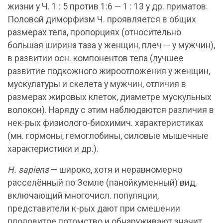
жизни у Ч. 1 : 5 против 1:6 — 1 : 13 у др. приматов.
Половой диморфизм Ч. проявляется в общих
размерах тела, пропорциях (относительно
большая ширина таза у женщин, плеч — у мужчин),
в развитии осн. компонентов тела (лучшее
развитие подкожного жироотложения у женщин,
мускулатуры и скелета у мужчин, отличия в
размерах жировых клеток, диаметре мускульных
волокон). Наряду с этим наблюдаются различия в
нек-рых физиолого-биохимич. характеристиках
(мн. гормоны, гемоглобины, силовые мышечные
характеристики и др.).
Н. sapiens
— широко, хотя и неравномерно
расселённый по Земле (панойкуменный) вид,
включающий многочисл. популяции,
представители к-рых дают при смешении
плодовитое потомство и обнаруживают значит,