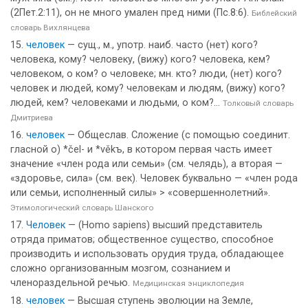
(2Пет.2:11), он не много умален пред ними (Пс.8:6).
Библейский
словарь Вихлянцева
человек
— сущ., м., употр. наиб. часто (нет) кого?
человека, кому? человеку, (вижу) кого? человека, кем?
человеком, о ком? о человеке; мн. кто? люди, (нет) кого?
человек и людей, кому? человекам и людям, (вижу) кого?
людей, кем? человеками и людьми, о ком?...
Толковый словарь
Дмитриева
человек
— Общеслав. Сложение (с помощью соединит.
гласной о) *čel- и *věkъ, в котором первая часть имеет
значение «член рода или семьи» (см. челядь), а вторая —
«здоровье, сила» (см. век). Человек буквально — «член рода
или семьи, исполненный силы» > «совершеннолетний».
Этимологический словарь Шанского
Человек
— (Homo sapiens) высший представитель
отряда приматов; общественное существо, способное
производить и использовать орудия труда, обладающее
сложно организованным мозгом, сознанием и
членораздельной речью.
Медицинская энциклопедия
человек
— Высшая ступень эволюции на Земле,