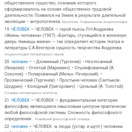
общественное существо, сознание которого
сформировалось на основе общественно-трудовой
деятельности. Появился на Земле в результате длительной
эволюции – антропогенеза.
Биология. Современная энциклопедия
ЧЕЛОВЕК
— ЧЕЛОВЕК — герой пьесы Л.Н.Андреева
«Жизнь человека» (1907). «Бунтарь, стучащийся в железную
дверь темницы жизни» — так определяет историк театра и
литературы С.А.Венгеров сущность творчества Андреева.
Энциклопедия литературных героев
человек
— • Дюжинный (Тургенев). • Неотесанный
(Яковлев). • Отпетый (Маркевич). • Отшлифованный (А.
Соколов). • Полированный (Мельн.-Печерский). •
Прозаический (Тургенев). • Простыня-человек (Салтыков-
Щедрин). • Холодный (Григорович). • Цельный (А. Толстой).
Словарь литературных эпитетов
ЧЕЛОВЕК
— ЧЕЛОВЕК — фундаментальная категория
философии, являющаяся смысловым центром практически
любой философской системы. Сложность философского
определения...
Новейший философский словарь
человек
— ЧЕЛОВЕК -а; люди; (устар. и шутл.) человеки;