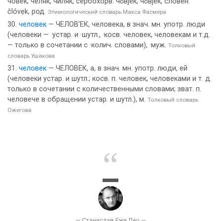
чове́к, челя́к, чиля́к, сербохорв. чо̀вjек, чо̏вjек, словен.
člóvẹk, род.
Этимологический словарь Макса Фасмера
человек
— ЧЕЛОВ’ЕК, человека, в знач. мн. употр. люди
(человеки — ·устар. и ·шутл., ·косв. человек, человекам и т.д.
— только в сочетании с ·колич. словами), ·муж.
Толковый
словарь Ушакова
человек
— ЧЕЛОВЕК, а, в знач. мн. употр. люди, ей
(человеки устар. и шутл.; косв. п. человек, человеками и т. д.
только в сочетании с количественными словами; зват. п.
человече в обращении устар. и шутл.), м.
Толковый словарь
Ожегова