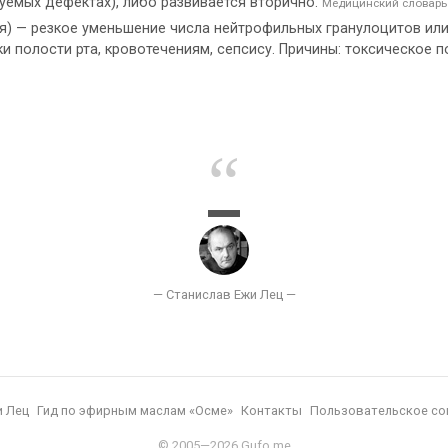
дуемых дефектах), либо развивается вторично.
Медицинский словарь
 — резкое уменьшение числа нейтрофильных гранулоцитов или их
ки полости рта, кровотечениям, сепсису. Причины: токсическое 
и Лец
Гид по эфирным маслам «Осме»
Контакты
Пользовательское со
© 2005—2026 Gufo.me