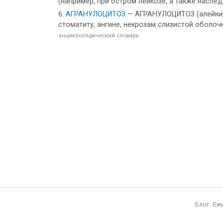
(например, при остром лейкозе, а также насле
АГРАНУЛОЦИТОЗ
— АГРАНУЛОЦИТОЗ (алейкия)
стоматиту, ангине, некрозам слизистой оболоч
энциклопедический словарь
Блог
Еж