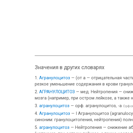
Значения в других словарях
Агранулоцитоз
— (от а — отрицательная части
резкое уменьшение содержания в крови гранул
АГРАНУЛОЦИТОЗ
— мед. Нейтропения — сниж
мозга (например, при остром лейкозе, а также
агранулоцитоз
— орф. агранулоцитоз, -а
Орфог
Агранулоцитоз
— I Агранулоцитоз (agranulocyt
синоним: гранулоцитопения, нейтропения) полн
агранулоцитоз
— Нейтропения — снижение аб