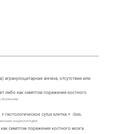
а) агранулоцитарная ангина, отсутствие или
ет либо как симптом поражения костного
о болезням
+ гистологическое cytus клетка + -ōsis;
инская энциклопедия
как симптом поражения костного мозга