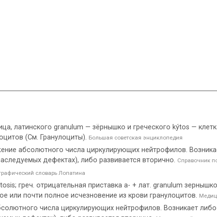
ца, латинского granulum — зёрнышко и греческого kýtos — клетк
оцитов (См. Гранулоциты).
Большая советская энциклопедия
ение абсолютного числа циркулирующих нейтрофилов. Возника
 наследуемых дефектах), либо развивается вторично.
Справочник п
рафический словарь Лопатина
osis; греч. отрицательная приставка а- + лат. granulum зернышко 
ое или почти полное исчезновение из крови гранулоцитов.
Медиц
солютного числа циркулирующих нейтрофилов. Возникает либо 