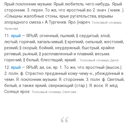
Ярый поклонник музыки. Ярый любитель чего-нибудь. Ярый
сторонник. 3. перен. То же, что яростный во 2 ·знач. (·книж. ).
«Слышны жалобные стоны, ярые ругательства, взрывы
злорадного смеха.» А.Тургенев. Яро (нареч.
Толковый словарь
Ушакова
ярый
— ЯРЫЙ, огненный, пылкий; || сердитый, злой,
лютый; горячий, запальчивый; || крепкий, сильный, жестокий,
резкий; || скорый, бойкий, неудержный, быстрый; крайне
ретивый, рьяный; || расплавленный и плавкий; весьма
горючий; || белый, блестящий, яркий...
Толковый словарь Даля
ярый
— ЯРЫЙ, ая, ое; яр. 1. То же, что яростный (высок.).
2. полн. ф. Страстно преданный кому-чему-н., убеждённый в
чёмн. Я. поклонник музыки. Я. сторонник. 3. полн. ф. Светлый,
белый, а также яркий, сверкающий (стар.). Я. воск. Я. мёд.
Солнце ярое.
Толковый словарь Ожегова