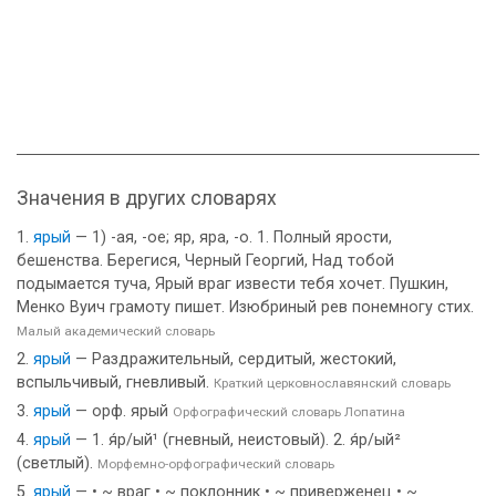
Значения в других словарях
ярый
— 1) -ая, -ое; яр, яра, -о. 1. Полный ярости,
бешенства. Берегися, Черный Георгий, Над тобой
подымается туча, Ярый враг извести тебя хочет. Пушкин,
Менко Вуич грамоту пишет. Изюбриный рев понемногу стих.
Малый академический словарь
ярый
— Раздражительный, сердитый, жестокий,
вспыльчивый, гневливый.
Краткий церковнославянский словарь
ярый
— орф. ярый
Орфографический словарь Лопатина
ярый
— 1. я́р/ый¹ (гневный, неистовый). 2. я́р/ый²
(светлый).
Морфемно-орфографический словарь
ярый
— • ~ враг • ~ поклонник • ~ приверженец • ~