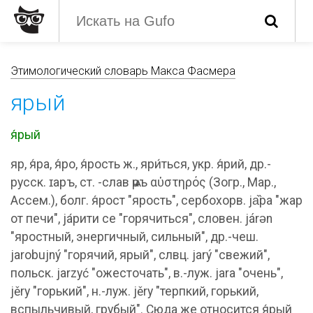
Этимологический словарь Макса Фасмера
ярый
я́рый
яр, я́ра, я́ро, я́рость ж., яри́ться, укр. я́рий, др.-
русск. ɪаръ, ст. -слав ѩръ αὑστηρός (Зогр., Мар.,
Ассем.), болг. я́рост "ярость", сербохорв. jа̏ра "жар
от печи", jа́рити се "горячиться", словен. járǝn
"яростный, энергичный, сильный", др.-чеш.
jarobujný "горячий, ярый", слвц. jarý "свежий",
польск. jarzyć "ожесточать", в.-луж. jara "очень",
jěrу "горький", н.-луж. jěrу "терпкий, горький,
вспыльчивый, грубый". Сюда же относится я́рый