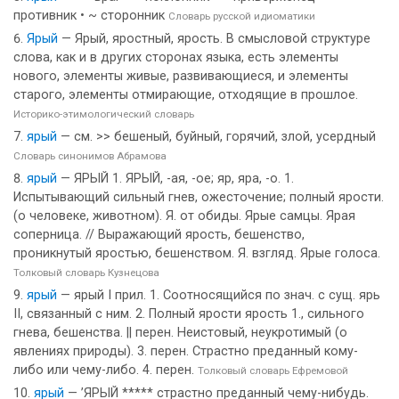
противник • ~ сторонник
Словарь русской идиоматики
Ярый
— Ярый, яростный, ярость. В смысловой структуре
слова, как и в других сторонах языка, есть элементы
нового, элементы живые, развивающиеся, и элементы
старого, элементы отмирающие, отходящие в прошлое.
Историко-этимологический словарь
ярый
— см. >> бешеный, буйный, горячий, злой, усердный
Словарь синонимов Абрамова
ярый
— ЯРЫЙ 1. ЯРЫЙ, -ая, -ое; яр, яра, -о. 1.
Испытывающий сильный гнев, ожесточение; полный ярости.
(о человеке, животном). Я. от обиды. Ярые самцы. Ярая
соперница. // Выражающий ярость, бешенство,
проникнутый яростью, бешенством. Я. взгляд. Ярые голоса.
Толковый словарь Кузнецова
ярый
— ярый I прил. 1. Соотносящийся по знач. с сущ. ярь
II, связанный с ним. 2. Полный ярости ярость 1., сильного
гнева, бешенства. || перен. Неистовый, неукротимый (о
явлениях природы). 3. перен. Страстно преданный кому-
либо или чему-либо. 4. перен.
Толковый словарь Ефремовой
ярый
— ’ЯРЫЙ ***** страстно преданный чему-нибудь.