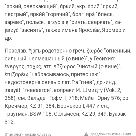
"яркий, сверкающий", я́ркий, укр. я́рий "яркий,
пестрый", ярки́й "горячий", болг. яра́ "блеск,
зарево", польск. jarzyć się "сиять, сверкать", za-
jarzyć "засиять", также имена Яросла́в, Яроме́р и
др.
Праслав. *jarъ родственно греч. ζωρός "огненный,
сильный, несмешанный (о вине)", у Гесихия:
ἐνεργής, ταχύς, атт. εὔζωρος "чистый (о вине)",
ἐπιζαρέω "набрасываюсь, притесняю";
недостоверна связь с лат. īrа "гнев", др.-инд.
irasyáti "гневается", вопреки И. Шмидту (Vok. 2,
358); см. Вальде–Гофм. I, 718; Мейе–Эрну 576; ср.
Кречмер, KZ 31, 384; Бернекер I, 447 и сл.;
Траутман, ВSW 108; Сольмсен, KZ 29, 349; Буазак
312.
Предложить изменения
Этимологический словарь