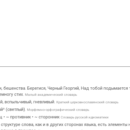
ости, бешенства. Берегися, Черный Георгий, Над тобой подымается 
емногу стих.
Малый академический словарь
й, вспыльчивый, гневливый.
Краткий церковнославянский словарь
ый² (светлый).
Морфемно-орфографический словарь
ц • ~ противник • ~ сторонник
Словарь русской идиоматики
структуре слова, как и в других сторонах языка, есть элементы