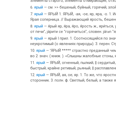
элементы старого, элементы отмирающие, отх
ярый
— см. >> бешеный, буйный, горячий, зло
ярый
— ЯРЫЙ 1. ЯРЫЙ, -ая, -ое; яр, яра, -о. 
Ярая соперница. // Выражающий ярость, бешенс
ярый
— я́рый яр, я́ра, я́ро, я́рость ж., яри́ться
от печи", jа́рити се "горячиться", словен. járǝn
ярый
— ярый I прил. 1. Соотносящийся по знач.
неукротимый (о явлениях природы). 3. перен. С
ярый
— ’ЯРЫЙ ***** страстно преданный чему
во 2 ·знач. (·книж. ). «Слышны жалобные стоны,
ярый
— ЯРЫЙ, огненный, пылкий; || сердитый, 
быстрый; крайне ретивый, рьяный; || расплавлен
ярый
— ЯРЫЙ, ая, ое; яр. 1. То же, что ярост
сторонник. 3. полн. ф. Светлый, белый, а также 