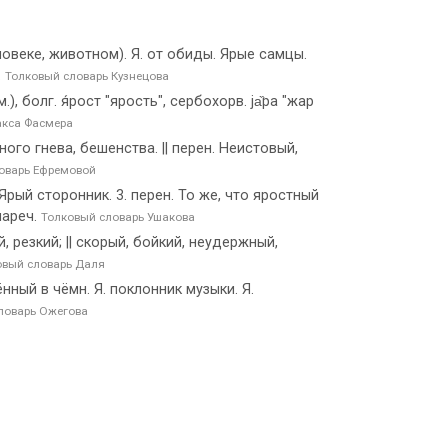
ловеке, животном). Я. от обиды. Ярые самцы.
.
Толковый словарь Кузнецова
ем.), болг. я́рост "ярость", сербохорв. jа̏ра "жар
акса Фасмера
ного гнева, бешенства. || перен. Неистовый,
оварь Ефремовой
рый сторонник. 3. перен. То же, что яростный
нареч.
Толковый словарь Ушакова
, резкий; || скорый, бойкий, неудержный,
овый словарь Даля
ённый в чёмн. Я. поклонник музыки. Я.
ловарь Ожегова