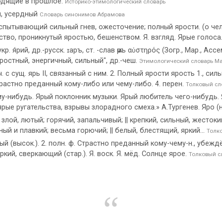
одящие в прошлое.
Историко-этимологический словарь
й, усердный
Словарь синонимов Абрамова
1. Испытывающий сильный гнев, ожесточение; полный ярости. (о че
тво, проникнутый яростью, бешенством. Я. взгляд. Ярые голоса
, укр. я́рий, др.-русск. ɪаръ, ст. -слав ѩръ αὑστηρός (Зогр., Мар., Асс
 "яростный, энергичный, сильный", др.-чеш.
Этимологический словарь М
 с сущ. ярь II, связанный с ним. 2. Полный ярости ярость 1., силь
трастно преданный кому-либо или чему-либо. 4. перен.
Толковый сл
-нибудь. Ярый поклонник музыки. Ярый любитель чего-нибудь. Я
 ярые ругательства, взрывы злорадного смеха.» А.Тургенев. Яро (
злой, лютый; горячий, запальчивый; || крепкий, сильный, жестокий
ный и плавкий; весьма горючий; || белый, блестящий, яркий...
Толк
ный (высок.). 2. полн. ф. Страстно преданный кому-чему-н., убежд
яркий, сверкающий (стар.). Я. воск. Я. мёд. Солнце ярое.
Толковый с