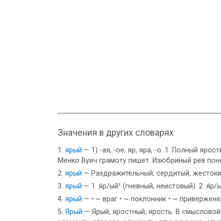
Значения в других словарях
ярый
— 1) -ая, -ое; яр, яра, -о. 1. Полный яр
Менко Вуич грамоту пишет. Изюбриный рев пон
ярый
— Раздражительный, сердитый, жестоки
ярый
— 1. я́р/ый¹ (гневный, неистовый). 2. я́р/
ярый
— • ~ враг • ~ поклонник • ~ привержене
Ярый
— Ярый, яростный, ярость. В смысловой 