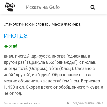
Этимологический словарь Макса Фасмера
иногда
иногда́
диал. иногды́, др.-русск. иногда "однажды, в
другой раз" (Дракула 656: "однажды"), ст.-слав.
иногда ποτέ (Остром.), τότε (Клоц.). Связано с
ино́й "другой", ин "один". Образование на -гда
можно объяснить как всегда́ (см.); см. Бернекер
1, 430 и сл. Скорее всего от обобщенного *-къда, а
не от год.
Предложить изменения
Этимологический словарь