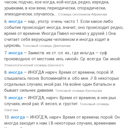
часом, подчас, кое-когда, кой-когда, редко, изредка,
урывками, в кои веки, периодически, спорадически,
эпизодически; случалось...
Словарь синонимов Абрамова
иногда
— нар., употр. очень часто 1. Если какое-либо
событие происходит иногда, значит, оно происходит редко,
время от времени. Иногда Павел ночевал у друзей. | Она
считает себя верующим человеком и иногда ходит в
церковь.
Толковый словарь Дмитриева
иногда
— Заимств. из ст.-сл. яз., где инъгда — суф.
производное от местоим. инъ «иной». Ср. всегда. См. иной.
Этимологический словарь Шанского
иногда
— ИНОГДА нареч. Время от времени, порой. И.
слышалась песня. Вспоминайте и. обо мне. // В некоторых
отдельных случаях; иной раз. На войне один батальон и.
бывает сильнее дивизии.
Толковый словарь Кузнецова
иногда
— ИНОГДА, нареч. Время от времени, в нек-рых
случаях; иной раз. И. весел, и. грустит.
Толковый словарь
Ожегова
иногда
— ИНОГД’А, нареч. Время от времени; порой. Он
иногда заходит к нам. | В некоторых случаях, временами.