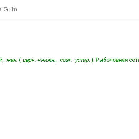
й,
·жен.
(
·церк.-книжн.
,
·поэт.
·устар.
). Рыболовная сет