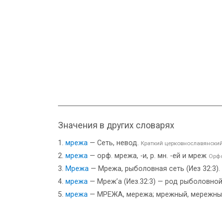
Значения в других словарях
мрежа
— Сеть, невод.
Краткий церковнославянский
мрежа
— орф. мрежа, -и, р. мн. -ей и мреж
Орфо
Мрежа
— Мрежа, рыболовная сеть (Иез 32:3).
мрежа
— Мреж’а (Иез.32:3) — род рыболовной
мрежа
— МРЕЖА, мережа; мрежный, мережный