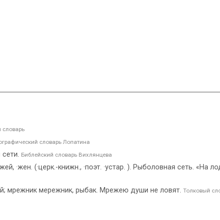
 словарь
графический словарь Лопатина
 сети.
Библейский словарь Вихлянцева
й, ·жен. (·церк.-книжн., ·поэт. ·устар. ). Рыболовная сеть. «На 
; мрежник мережник, рыбак. Мрежею души не ловят.
Толковый сл