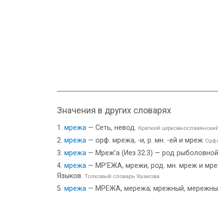
Значения в других словарях
мрежа
— Сеть, невод.
Краткий церковнославянский
мрежа
— орф. мрежа, -и, р. мн. -ей и мреж
Орфо
мрежа
— Мреж’а (Иез.32:3) — род рыболовной
мрежа
— МР’ЕЖА, мрежи, род. мн. мреж и мреже
Языков.
Толковый словарь Ушакова
мрежа
— МРЕЖА, мережа; мрежный, мережный