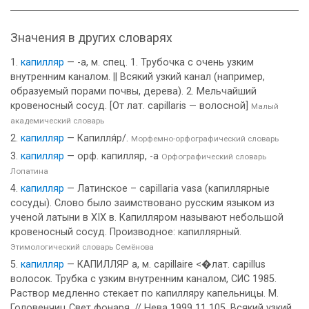
Значения в других словарях
капилляр
— -а, м. спец. 1. Трубочка с очень узким
внутренним каналом. || Всякий узкий канал (например,
образуемый порами почвы, дерева). 2. Мельчайший
кровеносный сосуд. [От лат. capillaris — волосной]
Малый
академический словарь
капилляр
— Капилля́р/.
Морфемно-орфографический словарь
капилляр
— орф. капилляр, -а
Орфографический словарь
Лопатина
капилляр
— Латинское – capillaria vasa (капиллярные
сосуды). Слово было заимствовано русским языком из
ученой латыни в XIX в. Капилляром называют небольшой
кровеносный сосуд. Производное: капиллярный.
Этимологический словарь Семёнова
капилляр
— КАПИЛЛЯР а, м. capillaire <�лат. capillus
волосок. Трубка с узким внутренним каналом, СИС 1985.
Раствор медленно стекает по капилляру капельницы. М.
Головенчиц Свет фонаря. // Нева 1999 11 105. Всякий узкий