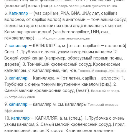
(волосной) канал (напр.
Словарь галлицизмов русского языка
Капилляр
— (vas capillare, PNA, BNA, JNA: лат. capillaris
волосной, от capillus волос) в анатомии — тончайший сосуд,
стенка которого состоит из слоя эндотелиальных клеток.
Капилляр кровеносный (vas hemocapillare, LNH; син.
гемокапилляр) —...
Медицинская энциклопедия
капилляр
— КАПИЛЛЯР -а; м. [от лат. capillaris — волосной]
Спец. 1. Трубочка с очень узким внутренним каналом. 2.
Всякий узкий канал (например, образуемый порами почвы,
дерева). 3. Тончайший кровеносный сосуд. Кровеносные
капилляры. ◁ Капиллярный, -ая, -ое.
Толковый словарь Кузнецова
капилляр
— Капилляра, м. [от латин. capillus – волосок]. 1.
Трубочка с очень тонким внутренним каналом (физ.). 2.
Самый мелкий кровеносный сосуд (анат.).
Большой словарь
иностранных слов
капилляр
— капилляр м. см. капилляры
Толковый словарь
Ефремовой
капилляр
— КАПИЛЛЯР, а, м. (спец.). 1. Трубочка с очень
узким каналом. 2. Самый мелкий кровеносный сосуд. | прил.
капиллярный, ая, ое. К. сосуд. Капиллярное давление.