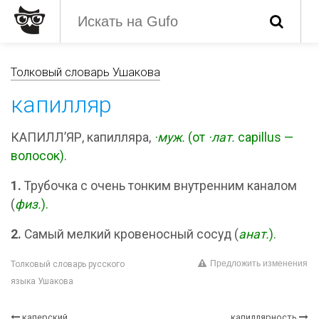
Толковый словарь Ушакова
капилляр
КАПИЛЛ’ЯР, капилляра,
·муж.
(от
·лат.
capillus —
волосок).
1.
Трубочка с очень тонким внутренним каналом
(
физ.
).
2.
Самый мелкий кровеносный сосуд (
анат.
).
Предложить изменения
Толковый словарь русского
языка Ушакова
каперский
капиллярность