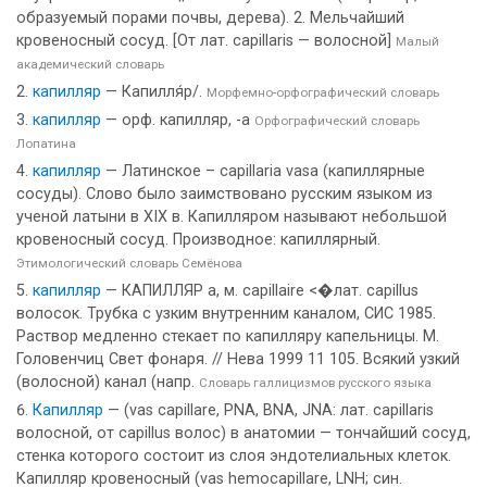
образуемый порами почвы, дерева). 2. Мельчайший
кровеносный сосуд. [От лат. capillaris — волосной]
Малый
академический словарь
капилляр
— Капилля́р/.
Морфемно-орфографический словарь
капилляр
— орф. капилляр, -а
Орфографический словарь
Лопатина
капилляр
— Латинское – capillaria vasa (капиллярные
сосуды). Слово было заимствовано русским языком из
ученой латыни в XIX в. Капилляром называют небольшой
кровеносный сосуд. Производное: капиллярный.
Этимологический словарь Семёнова
капилляр
— КАПИЛЛЯР а, м. capillaire <�лат. capillus
волосок. Трубка с узким внутренним каналом, СИС 1985.
Раствор медленно стекает по капилляру капельницы. М.
Головенчиц Свет фонаря. // Нева 1999 11 105. Всякий узкий
(волосной) канал (напр.
Словарь галлицизмов русского языка
Капилляр
— (vas capillare, PNA, BNA, JNA: лат. capillaris
волосной, от capillus волос) в анатомии — тончайший сосуд,
стенка которого состоит из слоя эндотелиальных клеток.
Капилляр кровеносный (vas hemocapillare, LNH; син.