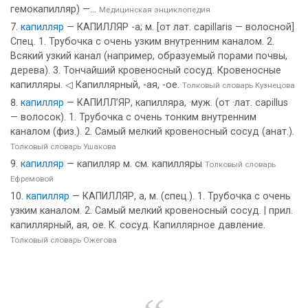
гемокапилляр) —...
Медицинская энциклопедия
капилляр
— КАПИЛЛЯР -а; м. [от лат. capillaris — волосной]
Спец. 1. Трубочка с очень узким внутренним каналом. 2.
Всякий узкий канал (например, образуемый порами почвы,
дерева). 3. Тончайший кровеносный сосуд. Кровеносные
капилляры. ◁ Капиллярный, -ая, -ое.
Толковый словарь Кузнецова
капилляр
— КАПИЛЛ’ЯР, капилляра, ·муж. (от ·лат. capillus
— волосок). 1. Трубочка с очень тонким внутренним
каналом (физ.). 2. Самый мелкий кровеносный сосуд (анат.).
Толковый словарь Ушакова
капилляр
— капилляр м. см. капилляры
Толковый словарь
Ефремовой
капилляр
— КАПИЛЛЯР, а, м. (спец.). 1. Трубочка с очень
узким каналом. 2. Самый мелкий кровеносный сосуд. | прил.
капиллярный, ая, ое. К. сосуд. Капиллярное давление.
Толковый словарь Ожегова