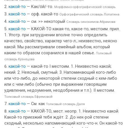
какой-то
— Как/о́й/-то.
Морфемно-орфографический словарь
какой-то
— орф. какой-то
Орфографический словарь Лопатина
какой-то
— см. >> некоторый
Словарь синонимов Абрамова
какой-то
— КАКОЙ-ТО какая-то, какое-то; местоим. прил.
1. Употр. при затруднении вполне точно определить
качество, свойство, характер чего-л.; неизвестно, неясно
какой. Мы рассматривали семейный альбом, который
каким-то образом сохранился в нашей семье.
Толковый
словарь Кузнецова
какой-то
— какой-то I местоим. 1. Неизвестно какой;
некий. 2. Неясный, смутный. 3. Напоминающий кого-либо
или что-либо, до некоторой степени сходный с кем-либо
или с чем-либо (обычно при выражении говорящим
удивления, недоумения, неодобрения и т.п.). II местоим.
Толковый словарь Ефремовой
какой-то
— См. как
Толковый словарь Даля
какой-то
— КАКОЙ-ТО, мест. неопр. 1. Неизвестно какой.
Какой-то приезжий тебя ждёт. 2. До нек-рой степени
сходный, несколько напоминающий кого-что-н. Он какой-то