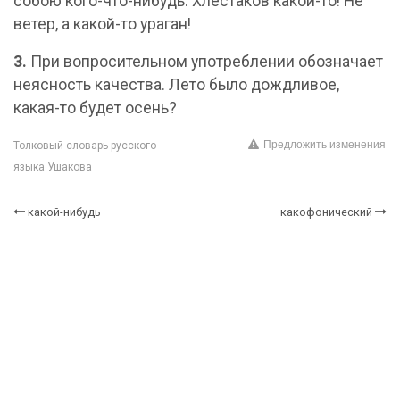
собою кого-что-нибудь. Хлестаков какой-то! Не
ветер, а какой-то ураган!
3.
При вопросительном употреблении обозначает
неясность качества. Лето было дождливое,
какая-то будет осень?
Предложить изменения
Толковый словарь русского
языка Ушакова
какой-нибудь
какофонический