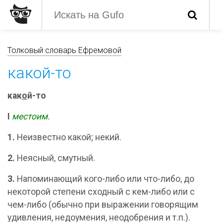
Толковый словарь Ефремовой
какой-то
как
о
й-то
I
местоим.
1.
Неизвестно какой; некий.
2.
Неясный, смутный.
3.
Напоминающий кого-либо или что-либо, до
некоторой степени сходный с кем-либо или с
чем-либо (обычно при выражении говорящим
удивления, недоумения, неодобрения и т.п.).