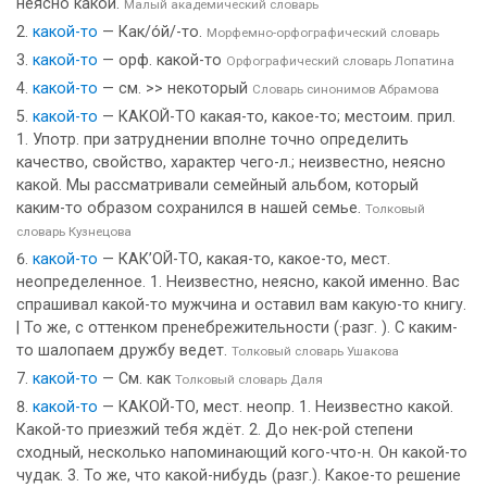
неясно какой.
Малый академический словарь
какой-то
— Как/о́й/-то.
Морфемно-орфографический словарь
какой-то
— орф. какой-то
Орфографический словарь Лопатина
какой-то
— см. >> некоторый
Словарь синонимов Абрамова
какой-то
— КАКОЙ-ТО какая-то, какое-то; местоим. прил.
1. Употр. при затруднении вполне точно определить
качество, свойство, характер чего-л.; неизвестно, неясно
какой. Мы рассматривали семейный альбом, который
каким-то образом сохранился в нашей семье.
Толковый
словарь Кузнецова
какой-то
— КАК’ОЙ-ТО, какая-то, какое-то, мест.
неопределенное. 1. Неизвестно, неясно, какой именно. Вас
спрашивал какой-то мужчина и оставил вам какую-то книгу.
| То же, с оттенком пренебрежительности (·разг. ). С каким-
то шалопаем дружбу ведет.
Толковый словарь Ушакова
какой-то
— См. как
Толковый словарь Даля
какой-то
— КАКОЙ-ТО, мест. неопр. 1. Неизвестно какой.
Какой-то приезжий тебя ждёт. 2. До нек-рой степени
сходный, несколько напоминающий кого-что-н. Он какой-то
чудак. 3. То же, что какой-нибудь (разг.). Какое-то решение