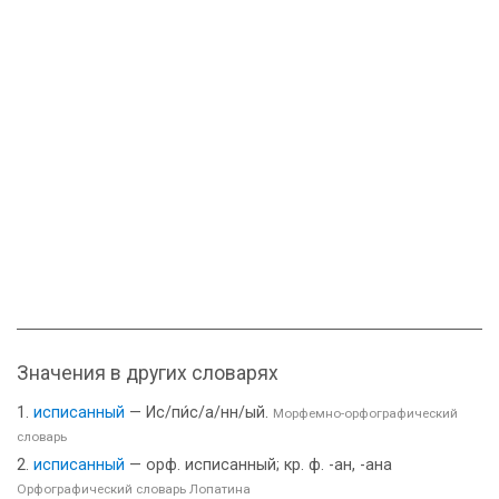
Значения в других словарях
исписанный
— Ис/пи́с/а/нн/ый.
Морфемно-орфографический
словарь
исписанный
— орф. исписанный; кр. ф. -ан, -ана
Орфографический словарь Лопатина