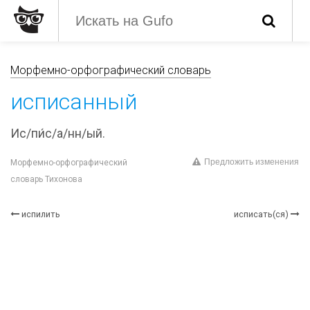
Морфемно-орфографический словарь
исписанный
Ис/пи́с/а/нн/ый.
Предложить изменения
Морфемно-орфографический
словарь Тихонова
испилить
исписать(ся)