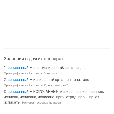
Значения в других словарях
исписанный
— орф. исписанный; кр. ф. -ан, -ана
Орфографический словарь Лопатина
исписанный
— исписанный кр. ф. -ан, -ана, -ано
Орфографический словарь. Одно Н или два?
исписанный
— ИСП’ИСАННЫЙ, исписанная, исписанное;
исписан, исписана, исписано. прич. страд. прош. вр. от
исписать.
Толковый словарь Ушакова