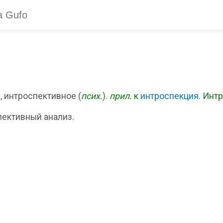
 интроспективное (
псих.
).
прил.
к
интроспекция
. Инт
ективный анализ.