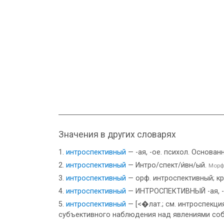
Значения в других словарях
интроспективный
— -ая, -ое. психол. Основа
интроспективный
— Интро/спект/и́вн/ый.
Морф
интроспективный
— орф. интроспективный; кр.
интроспективный
— ИНТРОСПЕКТИВНЫЙ -ая, -о
интроспективный
— [<�лат.; см. интроспекци
субъективного наблюдения над явлениями соб