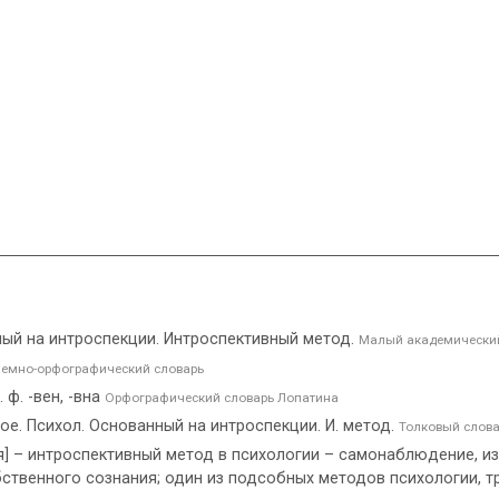
нный на интроспекции. Интроспективный метод.
Малый академический
емно-орфографический словарь
 ф. -вен, -вна
Орфографический словарь Лопатина
е. Психол. Основанный на интроспекции. И. метод.
Толковый слова
я] – интроспективный метод в психологии – самонаблюдение, и
ственного сознания; один из подсобных методов психологии, 