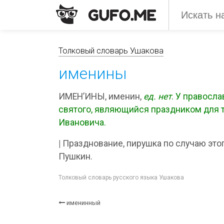
Толковый словарь Ушакова
именины
ИМЕН’ИНЫ, именин,
ед.
нет
. У правосл
святого, являющийся праздником для т
Ивановича.
|
Празднование, пирушка по случаю этог
Пушкин.
Толковый словарь русского языка Ушакова
именинный