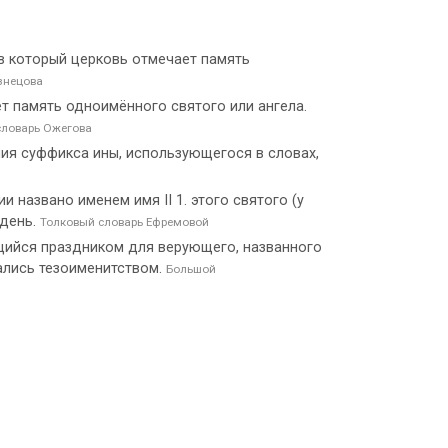
 в который церковь отмечает память
знецова
ет память одноимённого святого или ангела.
словарь Ожегова
ия суффикса ины, использующегося в словах,
 названо именем имя II 1. этого святого (у
 день.
Толковый словарь Ефремовой
щийся праздником для верующего, названного
ались тезоименитством.
Большой