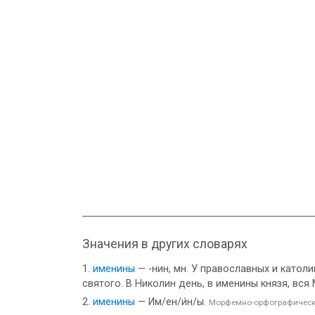
Значения в других словарях
именины
— -нин, мн. У православных и катол
святого. В Николин день, в именины князя, вся
именины
— Им/ен/и́н/ы.
Морфемно-орфографическ