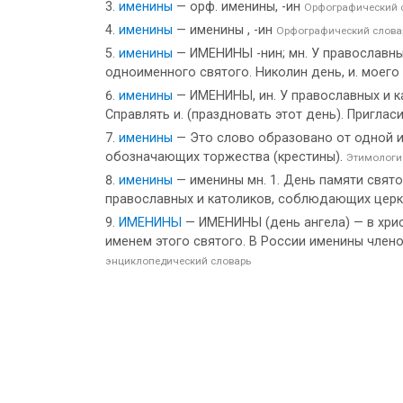
именины
— орф. именины, -ин
Орфографический 
именины
— именины , -ин
Орфографический словар
именины
— ИМЕНИНЫ -нин; мн. У православных
одноименного святого. Николин день, и. моего
именины
— ИМЕНИНЫ, ин. У православных и ка
Справлять и. (праздновать этот день). Приглас
именины
— Это слово образовано от одной и
обозначающих торжества (крестины).
Этимологи
именины
— именины мн. 1. День памяти свято
православных и католиков, соблюдающих церко
ИМЕНИНЫ
— ИМЕНИНЫ (день ангела) — в хри
именем этого святого. В России именины член
энциклопедический словарь