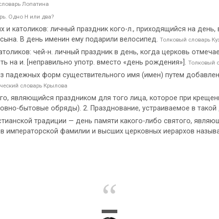
словарь Лопатина
ь. Одно Н или два?
 и католиков: личный праздник кого-л., приходящийся на день,
 сына. В день именин ему подарили велосипед.
Толковый словарь Ку
толиков: чей-н. личный праздник в день, когда церковь отмеча
ить на и. [неправильно употр. вместо «день рождения»].
Толковый 
з падежных форм существительного имя (имен) путем добавлен
ческий словарь Крылова
го, являющийся праздником для того лица, которое при крещении
вно-бытовые обряды). 2. Празднование, устраиваемое в такой
стианской традиции — день памяти какого-либо святого, являю
ов императорской фамилии и высших церковных иерархов назыв