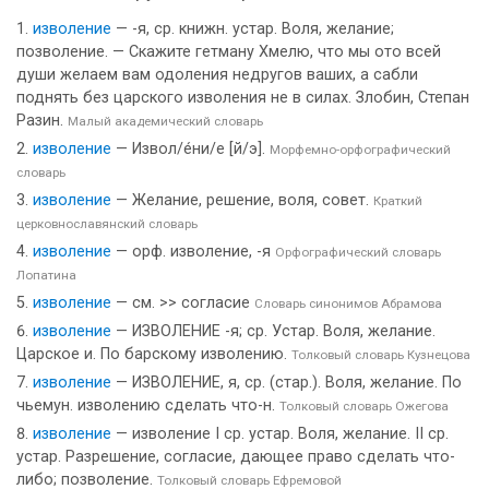
изволение
— -я, ср. книжн. устар. Воля, желание;
позволение. — Скажите гетману Хмелю, что мы ото всей
души желаем вам одоления недругов ваших, а сабли
поднять без царского изволения не в силах. Злобин, Степан
Разин.
Малый академический словарь
изволение
— Извол/е́ни/е [й/э].
Морфемно-орфографический
словарь
изволение
— Желание, решение, воля, совет.
Краткий
церковнославянский словарь
изволение
— орф. изволение, -я
Орфографический словарь
Лопатина
изволение
— см. >> согласие
Словарь синонимов Абрамова
изволение
— ИЗВОЛЕНИЕ -я; ср. Устар. Воля, желание.
Царское и. По барскому изволению.
Толковый словарь Кузнецова
изволение
— ИЗВОЛЕНИЕ, я, ср. (стар.). Воля, желание. По
чьемун. изволению сделать что-н.
Толковый словарь Ожегова
изволение
— изволение I ср. устар. Воля, желание. II ср.
устар. Разрешение, согласие, дающее право сделать что-
либо; позволение.
Толковый словарь Ефремовой