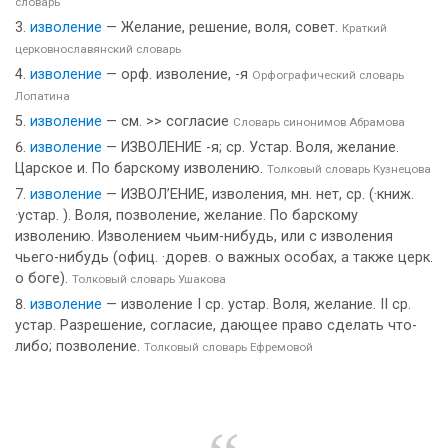
словарь
изволение
— Желание, решение, воля, совет.
Краткий
церковнославянский словарь
изволение
— орф. изволение, -я
Орфографический словарь
Лопатина
изволение
— см. >> согласие
Словарь синонимов Абрамова
изволение
— ИЗВОЛЕНИЕ -я; ср. Устар. Воля, желание.
Царское и. По барскому изволению.
Толковый словарь Кузнецова
изволение
— ИЗВОЛ’ЕНИЕ, изволения, мн. нет, ср. (·книж.
·устар. ). Воля, позволение, желание. По барскому
изволению. Изволением чьим-нибудь, или с изволения
чьего-нибудь (офиц. ·дорев. о важных особах, а также церк.
о боге).
Толковый словарь Ушакова
изволение
— изволение I ср. устар. Воля, желание. II ср.
устар. Разрешение, согласие, дающее право сделать что-
либо; позволение.
Толковый словарь Ефремовой