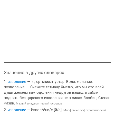
Значения в других словарях
изволение
— -я, ср. книжн. устар. Воля, желание;
позволение. — Скажите гетману Хмелю, что мы ото всей
души желаем вам одоления недругов ваших, а сабли
поднять без царского изволения не в силах. Злобин, Степан
Разин.
Малый академический словарь
изволение
— Извол/е́ни/е [й/э].
Морфемно-орфографический