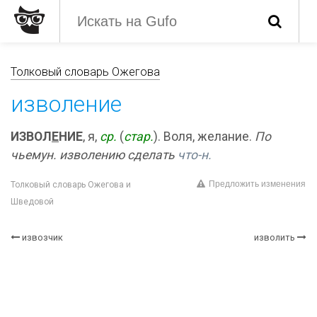
Толковый словарь Ожегова
изволение
ИЗВОЛ
Е
НИЕ
, я,
ср.
(
стар.
). Воля, желание.
По
чьемун. изволению сделать
что-н.
Предложить изменения
Толковый словарь Ожегова и
Шведовой
извозчик
изволить