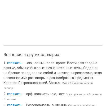
Значения в других словарях
калякать
— -аю, -аешь; несов. прост. Вести разговор на
разные, обычно бытовые, незначительные темы. Сидел он
на бревне перед своею избой и калякал с приятелями, ведя
нескончаемые разговоры о разнообразных предметах.
Каронин-Петропавловский, Братья.
Малый академический
словарь
калякать
— орф. калякать, -аю, -ает
Орфографический словарь
Лопатина
калякать
— Разговаривать, выяснять
Словарь воровского