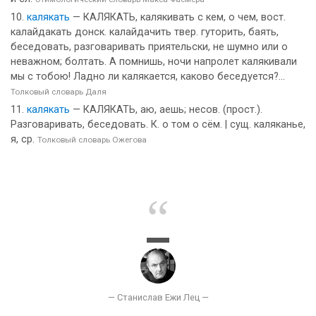
калякать
— КАЛЯКАТЬ, калякивать с кем, о чем, вост.
калайдакать донск. калайдачить твер. гуторить, баять,
беседовать, разговаривать приятельски, не шумно или о
неважном; болтать. А помнишь, ночи напролет калякивали
мы с тобою! Ладно ли калякается, каково беседуется?...
Толковый словарь Даля
калякать
— КАЛЯКАТЬ, аю, аешь; несов. (прост.).
Разговаривать, беседовать. К. о том о сём. | сущ. каляканье,
я, ср.
Толковый словарь Ожегова