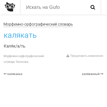
Морфемно-орфографический словарь
калякать
Каля́к/а/ть.
Предложить изменения
Морфемно-орфографический
словарь Тихонова
каляканье
калёванный