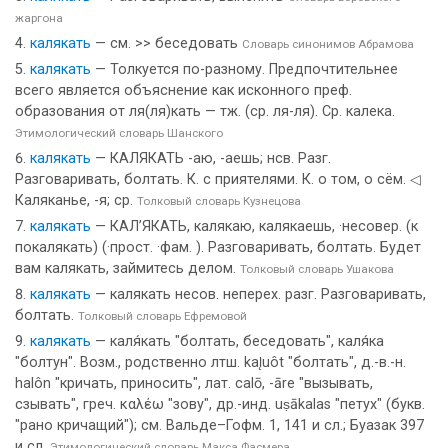
жаргона
калякать
— см. >> беседовать
Словарь синонимов Абрамова
калякать
— Толкуется по-разному. Предпочтительнее
всего является объяснение как исконного преф.
образования от ля(ля)кать — тж. (ср. ля-ля). Ср. калека.
Этимологический словарь Шанского
калякать
— КАЛЯКАТЬ -аю, -аешь; нсв. Разг.
Разговаривать, болтать. К. с приятелями. К. о том, о сём. ◁
Каляканье, -я; ср.
Толковый словарь Кузнецова
калякать
— КАЛ’ЯКАТЬ, калякаю, калякаешь, ·несовер. (к
покалякать) (·прост. ·фам. ). Разговаривать, болтать. Будет
вам калякать, займитесь делом.
Толковый словарь Ушакова
калякать
— калякать несов. неперех. разг. Разговаривать,
болтать.
Толковый словарь Ефремовой
калякать
— каля́кать "болтать, беседовать", каля́ка
"болтун". Возм., родственно лтш. kal̨uôt "болтать", д.-в.-н.
halôn "кричать, приносить", лат. саlō, -ārе "вызывать,
сзывать", греч. καλέω "зову", др.-инд. uṣākalas "петух" (букв.
"рано кричащий"); см. Вальде–Гофм. 1, 141 и сл.; Буазак 397
и сл.
Этимологический словарь Макса Фасмера