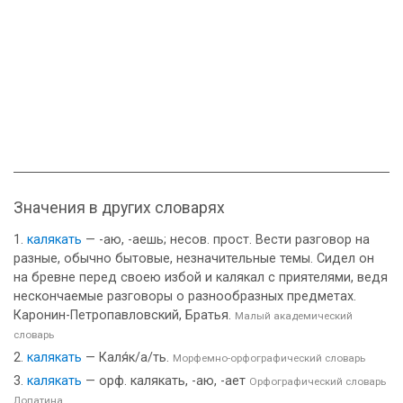
Значения в других словарях
калякать
— -аю, -аешь; несов. прост. Вести разговор на
разные, обычно бытовые, незначительные темы. Сидел он
на бревне перед своею избой и калякал с приятелями, ведя
нескончаемые разговоры о разнообразных предметах.
Каронин-Петропавловский, Братья.
Малый академический
словарь
калякать
— Каля́к/а/ть.
Морфемно-орфографический словарь
калякать
— орф. калякать, -аю, -ает
Орфографический словарь
Лопатина