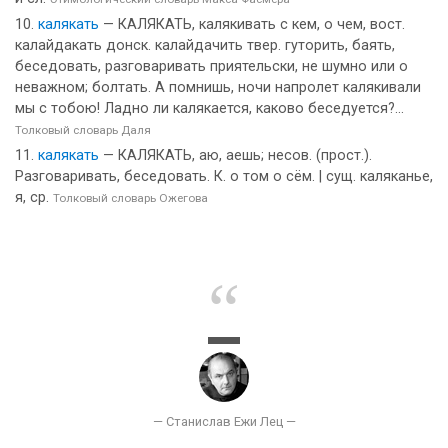
калякать
— КАЛЯКАТЬ, калякивать с кем, о чем, вост.
калайдакать донск. калайдачить твер. гуторить, баять,
беседовать, разговаривать приятельски, не шумно или о
неважном; болтать. А помнишь, ночи напролет калякивали
мы с тобою! Ладно ли калякается, каково беседуется?...
Толковый словарь Даля
калякать
— КАЛЯКАТЬ, аю, аешь; несов. (прост.).
Разговаривать, беседовать. К. о том о сём. | сущ. каляканье,
я, ср.
Толковый словарь Ожегова