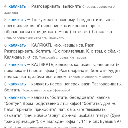
калякать
— Разговаривать, выяснять
Словарь воровского
жаргона
калякать
— Толкуется по-разному. Предпочтительнее
всего является объяснение как исконного преф.
образования от ля(ля)кать — тж. (ср. ля-ля). Ср. калека.
Этимологический словарь Шанского
калякать
— КАЛЯКАТЬ -аю, -аешь; нсв. Разг.
Разговаривать, болтать. К. с приятелями. К. о том, о сём. ◁
Каляканье, -я; ср.
Толковый словарь Кузнецова
калякать
— КАЛ’ЯКАТЬ, калякаю, калякаешь, ·несовер. (к
покалякать) (·прост. ·фам. ). Разговаривать, болтать. Будет
вам калякать, займитесь делом.
Толковый словарь Ушакова
калякать
— калякать несов. неперех. разг. Разговаривать,
болтать.
Толковый словарь Ефремовой
калякать
— каля́кать "болтать, беседовать", каля́ка
"болтун". Возм., родственно лтш. kal̨uôt "болтать", д.-в.-н.
halôn "кричать, приносить", лат. саlō, -ārе "вызывать,
сзывать", греч. καλέω "зову", др.-инд. uṣākalas "петух" (букв.
"рано кричащий"); см. Вальде–Гофм. 1, 141 и сл.; Буазак 397
и сл.
Этимологический словарь Макса Фасмера