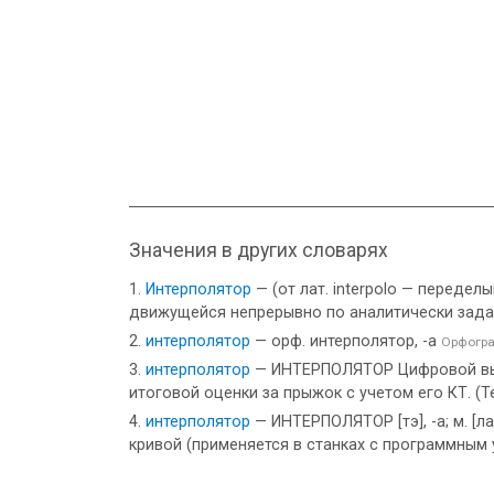
Значения в других словарях
Интерполятор
— (от лат. interpolo — переде
движущейся непрерывно по аналитически зада
интерполятор
— орф. интерполятор, -а
Орфогра
интерполятор
— ИНТЕРПОЛЯТОР Цифровой выч
итоговой оценки за прыжок с учетом его КТ. (
интерполятор
— ИНТЕРПОЛЯТОР [тэ], -а; м. [л
кривой (применяется в станках с программным