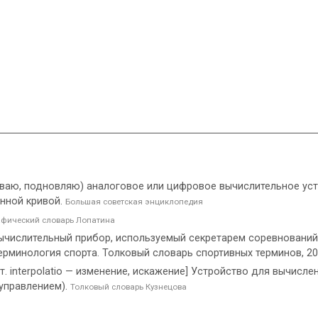
лываю, подновляю) аналоговое или цифровое вычислительное ус
нной кривой.
Большая советская энциклопедия
фический словарь Лопатина
ислительный прибор, используемый секретарем соревнований 
Терминология спорта. Толковый словарь спортивных терминов, 2
ат. interpolatio — изменение, искажение] Устройство для вычис
 управлением).
Толковый словарь Кузнецова