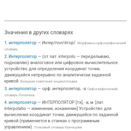
Значения в других словарях
интерполятор
— Интер/пол/я́тор/.
Морфемно-орфографический
словарь
Интерполятор
— (от лат. interpolo — переделываю,
подновляю) аналоговое или цифровое вычислительное
устройство для определения координат точки,
движущейся непрерывно по аналитически заданной
кривой.
Большая советская энциклопедия
интерполятор
— орф. интерполятор, -а
Орфографический
словарь Лопатина
интерполятор
— ИНТЕРПОЛЯТОР [тэ], -а; м. [лат.
interpolatio — изменение, искажение] Устройство для
вычисления координат точки, движущейся по заданной
кривой (применяется в станках с программным
управлением).
Толковый словарь Кузнецова