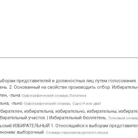
 выборам представителей и должностных лиц путем голосования.
ень. 2. Основанный на свойстве производить отбор. Избиратель
лен, -льна
Орфографический словарь Лопатина
льна, -льно
Орфографический словарь. Одно Н или два?
избирателен, избирательна, избирательно, избирательны; избират
бирательный участок. | Избирательный бюллетень.
Толковый словар
льский ИЗБИРАТЕЛЬНЫЙ 1. Относящийся к выборам представителе
Синоним: выборочный.
Словарь паронимов русского языка