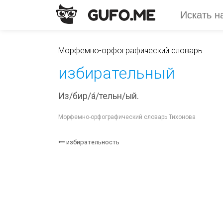
Морфемно-орфографический словарь
избирательный
Из/бир/а́/тельн/ый.
Морфемно-орфографический словарь Тихонова
избирательность