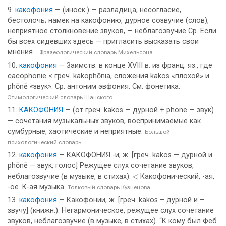
какофония
— (иноск.) — разладица, несогласие,
бестолочь; намек на какофонию, дурное созвучие (слов),
неприятное столкновение звуков, — неблагозвучие Ср. Если
бы всех сидевших здесь — пригласить высказать свои
мнения...
Фразеологический словарь Михельсона
какофония
— Заимств. в конце XVIII в. из франц. яз., где
cacophonie < греч. kakophōnia, сложения kakos «плохой» и
phōnē «звук». Ср. антоним эвфония. См. фонетика.
Этимологический словарь Шанского
КАКОФОНИЯ
— (от греч. kakos — дурной + phone — звук)
— сочетания музыкальных звуков, воспринимаемые как
сумбурные, хаотические и неприятные.
Большой
психологический словарь
какофония
— КАКОФОНИЯ -и; ж. [греч. kakos — дурной и
phōnē — звук, голос] Режущее слух сочетание звуков,
неблагозвучие (в музыке, в стихах). ◁ Какофонический, -ая,
-ое. К-ая музыка.
Толковый словарь Кузнецова
какофония
— Какофонии, ж. [греч. kakos – дурной и –
звучу] (книжн.). Негармоническое, режущее слух сочетание
звуков, неблагозвучие (в музыке, в стихах). “К кому был Феб