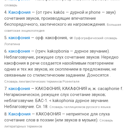
словарь
Какофония
— (от греч. kakós — дурной и phone — звук)
сочетания звуков, производящие впечатление
беспорядочного, хаотического их нагромождения.
Большая
советская энциклопедия
какофония
— орф. какофония, -и
Орфографический словарь
Лопатина
какофония
— (греч. kakopbonia — дурное звучание).
Неблагозвучие, режущее слух сочетание звуков. Нередко
какофония в речи создается назойливым повторением
одних и тех же звуков, их скоплением в предложении, не
связанным со стилистическим заданием. Доносятся .
Словарь лингвистических терминов Розенталя
какофония
— КАКОФОНИЯ, КАКАФОНИЯ и, ж. cacaphonie f.
Негармоническое, режущее слух сочетание звуков;
неблагозвучие. БАС-1. < kakophonia дурное звучание.
Неблагозвучие. Сл. 18.
Словарь галлицизмов русского языка
Какофония
— КАКОФОНИЯ — неприятное для слуха
сочетание слов в поэзии (или звуков в музыке).
Словарь
литературных терминов