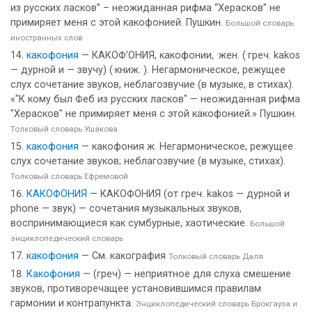
из русских ласков” – неожиданная рифма “Херасков” не
примиряет меня с этой какофонией. Пушкин.
Большой словарь
иностранных слов
какофония
— КАКОФ’ОНИЯ, какофонии, ·жен. (·греч. kakos
— дурной и — звучу) (·книж. ). Негармоническое, режущее
слух сочетание звуков, неблагозвучие (в музыке, в стихах).
«"К кому был Феб из русских ласков" — неожиданная рифма
"Херасков" не примиряет меня с этой какофонией.» Пушкин.
Толковый словарь Ушакова
какофония
— какофония ж. Негармоническое, режущее
слух сочетание звуков; неблагозвучие (в музыке, стихах).
Толковый словарь Ефремовой
КАКОФОНИЯ
— КАКОФОНИЯ (от греч. kakos — дурной и
phone — звук) — сочетания музыкальных звуков,
воспринимающиеся как сумбурные, хаотические.
Большой
энциклопедический словарь
какофония
— См. какография
Толковый словарь Даля
Какофония
— (греч) — неприятное для слуха смешение
звуков, противоречащее установившимся правилам
гармонии и контрапункта.
Энциклопедический словарь Брокгауза и