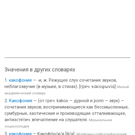
Значения в других словарях
какофония
— -и, ж. Режущее слух сочетание звуков,
неблагозвучие (в музыке, в стихах). [греч. κακοφωνία]
Малый
академический словарь
Какофония
— (от греч. kakos — дурной и ponn — звук) —
сочетания звуков, воспринимающиеся как бессмысленные,
сумбурные, хаотические и производящие отталкивающее,
антиэстетич. впечатление на слушателя.
Музыкальная
энциклопедия
какофония
— Какофо́н/и/я [й/а].
Морфемно-орфографический