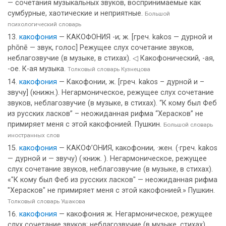
— сочетания музыкальных звуков, воспринимаемые как
сумбурные, хаотические и неприятные.
Большой
психологический словарь
какофония
— КАКОФОНИЯ -и; ж. [греч. kakos — дурной и
phōnē — звук, голос] Режущее слух сочетание звуков,
неблагозвучие (в музыке, в стихах). ◁ Какофонический, -ая,
-ое. К-ая музыка.
Толковый словарь Кузнецова
какофония
— Какофонии, ж. [греч. kakos – дурной и –
звучу] (книжн.). Негармоническое, режущее слух сочетание
звуков, неблагозвучие (в музыке, в стихах). “К кому был Феб
из русских ласков” – неожиданная рифма “Херасков” не
примиряет меня с этой какофонией. Пушкин.
Большой словарь
иностранных слов
какофония
— КАКОФ’ОНИЯ, какофонии, ·жен. (·греч. kakos
— дурной и — звучу) (·книж. ). Негармоническое, режущее
слух сочетание звуков, неблагозвучие (в музыке, в стихах).
«"К кому был Феб из русских ласков" — неожиданная рифма
"Херасков" не примиряет меня с этой какофонией.» Пушкин.
Толковый словарь Ушакова
какофония
— какофония ж. Негармоническое, режущее
слух сочетание звуков; неблагозвучие (в музыке, стихах).