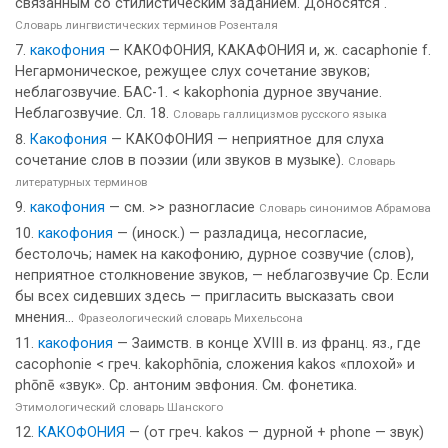
связанным со стилистическим заданием. Доносятся .
Словарь лингвистических терминов Розенталя
какофония
— КАКОФОНИЯ, КАКАФОНИЯ и, ж. cacaphonie f.
Негармоническое, режущее слух сочетание звуков;
неблагозвучие. БАС-1. < kakophonia дурное звучание.
Неблагозвучие. Сл. 18.
Словарь галлицизмов русского языка
Какофония
— КАКОФОНИЯ — неприятное для слуха
сочетание слов в поэзии (или звуков в музыке).
Словарь
литературных терминов
какофония
— см. >> разногласие
Словарь синонимов Абрамова
какофония
— (иноск.) — разладица, несогласие,
бестолочь; намек на какофонию, дурное созвучие (слов),
неприятное столкновение звуков, — неблагозвучие Ср. Если
бы всех сидевших здесь — пригласить высказать свои
мнения...
Фразеологический словарь Михельсона
какофония
— Заимств. в конце XVIII в. из франц. яз., где
cacophonie < греч. kakophōnia, сложения kakos «плохой» и
phōnē «звук». Ср. антоним эвфония. См. фонетика.
Этимологический словарь Шанского
КАКОФОНИЯ
— (от греч. kakos — дурной + phone — звук)