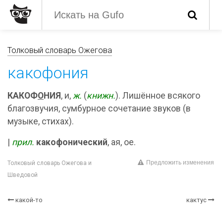
Толковый словарь Ожегова
какофония
КАКОФ
О
НИЯ
, и,
ж.
(
книжн.
). Лишённое всякого
благозвучия, сумбурное сочетание звуков (в
музыке, стихах).
|
прил.
какофонический
, ая, ое.
Предложить изменения
Толковый словарь Ожегова и
Шведовой
какой-то
кактус