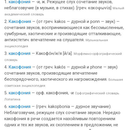
какофония
— -и, ж. Режущее слух сочетание звуков,
неблагозвучие (в музыке, в стихах). [греч. κακοφωνία]
Малый
академический словарь
Какофония
— (от греч. kakos — дурной и ponn — звук) —
сочетания звуков, воспринимающиеся как бессмысленные,
сумбурные, хаотические и производящие отталкивающее,
антиэстетич. впечатление на слушателя.
Музыкальная
энциклопедия
какофония
— Какофо́н/и/я [й/а].
Морфемно-орфографический
словарь
Какофония
— (от греч. kakós — дурной и phone — звук)
сочетания звуков, производящие впечатление
беспорядочного, хаотического их нагромождения.
Большая
советская энциклопедия
какофония
— орф. какофония, -и
Орфографический словарь
Лопатина
какофония
— (греч. kakopbonia — дурное звучание).
Неблагозвучие, режущее слух сочетание звуков. Нередко
какофония в речи создается назойливым повторением
одних и тех же звуков, их скоплением в предложении, не