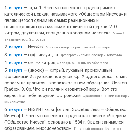
иезуит
— -а, м. 1. Член монашеского ордена римско-
католической церкви, называемого «Обществом Иисуса» и
являющегося одним из самых реакционных и
воинствующих организаций католической церкви. 2. О
хитром, двуличном, изощренно коварном человеке.
Малый
академический словарь
иезуит
— Иезуи́т/.
Морфемно-орфографический словарь
иезуит
— орф. иезуит, -а
Орфографический словарь Лопатина
иезуит
— см. >> хитрец
Словарь синонимов Абрамова
иезуит
— (иноск.) — хитрый, лукавый, проискливый,
фальшивый Иезуитский поступок. Ср. У одного рожа-то мне
совсем не нравится... язовитское в нем обращение. Лесков.
Грабеж. 9. Ср. Что он поляк и езовитской веры, Вот это
верно, Бог тебе порукой. Островский.
Фразеологический словарь
Михельсона
иезуит
— ИЕЗУИТ -а; м. [от лат. Societas Jesu — Общество
Иисуса] 1. Член монашеского ордена католической церкви
("Общество Иисуса", основано в 1534 г. Орден занимался
образованием, миссионерством.
Толковый словарь Кузнецова