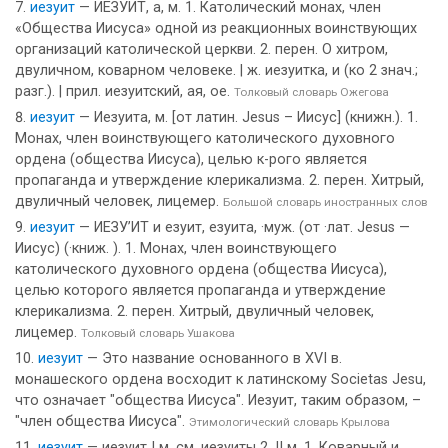
иезуит
— ИЕЗУИТ, а, м. 1. Католический монах, член
«Общества Иисуса» одной из реакционных воинствующих
организаций католической церкви. 2. перен. О хитром,
двуличном, коварном человеке. | ж. иезуитка, и (ко 2 знач.;
разг.). | прил. иезуитский, ая, ое.
Толковый словарь Ожегова
иезуит
— Иезуита, м. [от латин. Jesus – Иисус] (книжн.). 1.
Монах, член воинствующего католического духовного
ордена (общества Иисуса), целью к-рого является
пропаганда и утверждение клерикализма. 2. перен. Хитрый,
двуличный человек, лицемер.
Большой словарь иностранных слов
иезуит
— ИЕЗУ’ИТ и езуит, езуита, ·муж. (от ·лат. Jesus —
Иисус) (·книж. ). 1. Монах, член воинствующего
католического духовного ордена (общества Иисуса),
целью которого является пропаганда и утверждение
клерикализма. 2. перен. Хитрый, двуличный человек,
лицемер.
Толковый словарь Ушакова
иезуит
— Это название основанного в XVI в.
монашеского ордена восходит к латинскому Societas Jesu,
что означает "общества Иисуса". Иезуит, таким образом, –
"член общества Иисуса".
Этимологический словарь Крылова
иезуит
— иезуит I м. см. иезуиты 2. II м. 1. Коварный и