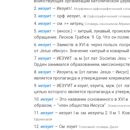
воинствующих организаций католической церкв
иезуит
— Иезуи́т/.
Морфемно-орфографический сло
иезуит
— орф. иезуит, -а
Орфографический словар
иезуит
— см. >> хитрец
Словарь синонимов Абрам
иезуит
— (иноск.) — хитрый, лукавый, проискл
обращение. Лесков. Грабеж. 9. Ср. Что он поляк
иезуит
— Заимств. в XVI в. через польск. пос
от Jesus «Иисус». Значение «хитрый и коварны
иезуит
— ИЕЗУИТ -а; м. [от лат. Societas Jes
Орден занимался образованием, миссионерст
иезуит
— Иезуита, м. [от латин. Jesus – Иису
является пропаганда и утверждение клерикализ
иезуит
— ИЕЗУ’ИТ и езуит, езуита, ·муж. (от ·
целью которого является пропаганда и утвержд
иезуит
— Это название основанного в XVI в.
образом, – "член общества Иисуса".
Этимологиче
иезуит
— иезуит I м. см. иезуиты 2. II м. 1
Ефремовой
иезуит
— См. езуит
Толковый словарь Даля