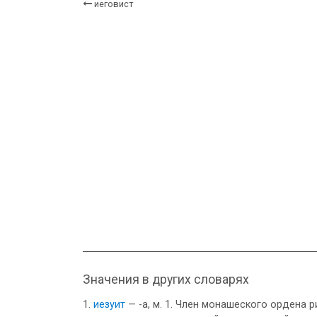
иеговист
Значения в других словарях
иезуит
— -а, м. 1. Член монашеского ордена