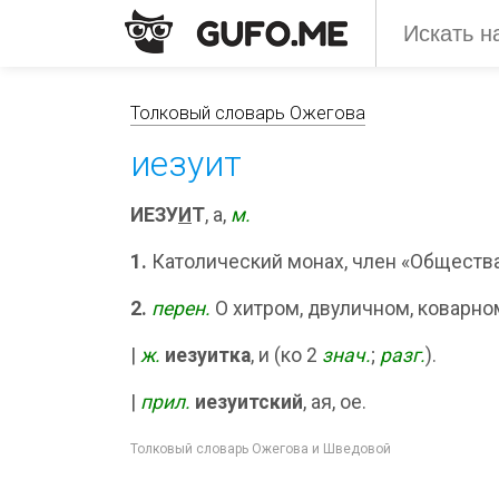
Толковый словарь Ожегова
иезуит
ИЕЗУ
И
Т
, а,
м.
1.
Католический монах, член «Общества
2.
перен.
О хитром, двуличном, коварно
|
ж.
иезуитка
, и (ко 2
знач.
;
разг.
).
|
прил.
иезуитский
, ая, ое.
Толковый словарь Ожегова и Шведовой