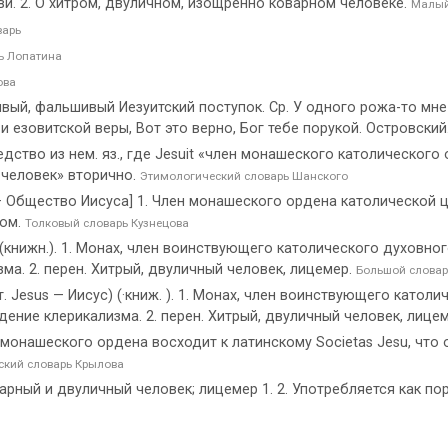
и. 2. О хитром, двуличном, изощренно коварном человеке.
Малый
варь
ь Лопатина
ова
ивый, фальшивый Иезуитский поступок. Ср. У одного рожа-то мне 
 и езовитской веры, Вот это верно, Бог тебе порукой. Островский
редство из нем. яз., где Jesuit «член монашеского католическо
й человек» вторично.
Этимологический словарь Шанского
u — Общество Иисуса] 1. Член монашеского ордена католической ц
вом.
Толковый словарь Кузнецова
с] (книжн.). 1. Монах, член воинствующего католического духовн
ма. 2. перен. Хитрый, двуличный человек, лицемер.
Большой словар
лат. Jesus — Иисус) (·книж. ). 1. Монах, член воинствующего кат
ение клерикализма. 2. перен. Хитрый, двуличный человек, лице
 монашеского ордена восходит к латинскому Societas Jesu, что о
ский словарь Крылова
. Коварный и двуличный человек; лицемер 1. 2. Употребляется как