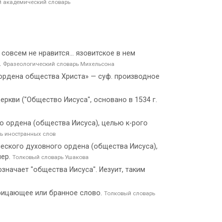
 академический словарь
совсем не нравится... язовитское в нем
.
Фразеологический словарь Михельсона
го ордена общества Христа» — суф. производное
еркви ("Общество Иисуса", основано в 1534 г.
ого ордена (общества Иисуса), целью к-рого
ь иностранных слов
олического духовного ордена (общества Иисуса),
мер.
Толковый словарь Ушакова
значает "общества Иисуса". Иезуит, таким
 порицающее или бранное слово.
Толковый словарь