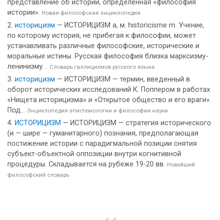
представление об истории, определенная «философия
истории».
Новая философская энциклопедия
историцизм
— ИСТОРИЦИЗМ а, м. historicisme m. Учение,
по которому история, не прибегая к философии, может
устанавливать различные философские, исторические и
моральные истины. Русская философия близка марксизму-
ленинизму. .
Словарь галлицизмов русского языка
историцизм
— ИСТОРИЦИЗМ — термин, введенный в
оборот исторических исследований К. Поппером в работах
«Нищета историцизма» и «Открытое общество и его враги».
Под...
Энциклопедия эпистемологии и философии науки
ИСТОРИЦИЗМ
— ИСТОРИЦИЗМ — стратегия исторического
(и — шире — гуманитарного) познания, предполагающая
постижение истории с парадигмальной позиции снятия
субъект-объектной оппозиции внутри когнитивной
процедуры. Складывается на рубеже 19-20 вв.
Новейший
философский словарь