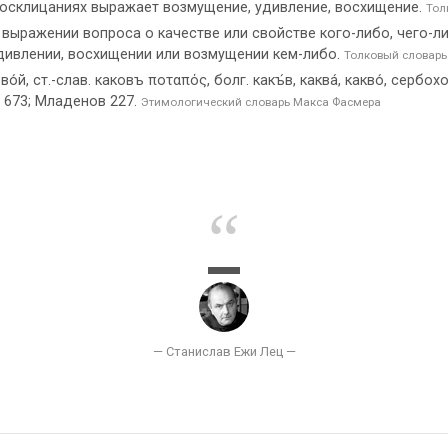
 восклицаниях выражает возмущение, удивление, восхищение.
Тол
 выражении вопроса о качестве или свойстве кого-либо, чего-л
 удивлении, восхищении или возмущении кем-либо.
Толковый словарь
ово́й, ст.-слав. каковъ ποταπός, болг. какъ́в, каква́, какво́, сербохор
1, 673; Младенов 227.
Этимологический словарь Макса Фасмера