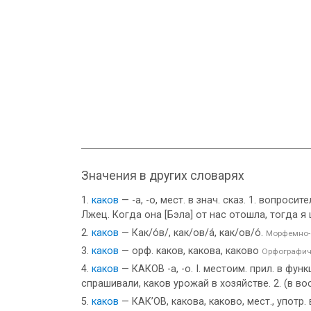
Значения в других словарях
каков
— -а, -о, мест. в знач. сказ. 1. вопроси
Лжец. Когда она [Бэла] от нас отошла, тогда я
каков
— Как/о́в/, как/ов/а́, как/ов/о́.
Морфемно-
каков
— орф. каков, какова, каково
Орфографич
каков
— КАКОВ -а, -о. I. местоим. прил. в функ
спрашивали, каков урожай в хозяйстве. 2. (в вос
каков
— КАК’ОВ, какова, каково, мест., употр.