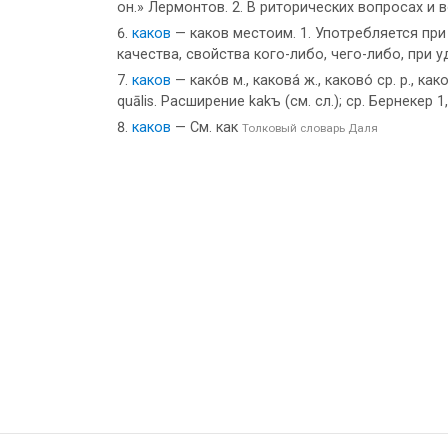
он.» Лермонтов. 2. В риторических вопросах и
каков
— каков местоим. 1. Употребляется при
качества, свойства кого-либо, чего-либо, при
каков
— како́в м., какова́ ж., каково́ ср. р., как
quālis. Расширение kakъ (см. сл.); ср. Бернекер 
каков
— См. как
Толковый словарь Даля