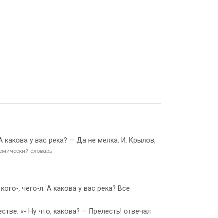
 А какова у вас река? — Да не мелка. И. Крылов,
емический словарь
кого-, чего-л. А какова у вас река? Все
естве. «- Ну что, какова? — Прелесть! отвечал