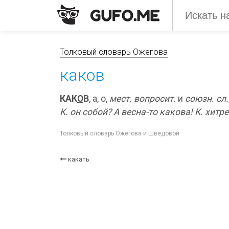
Толковый словарь Ожегова
каков
КАК
О
В
, а, о,
мест. вопросит.
и
союзн. сл.
К. он собой? А весна-то какова! К. хитре
Толковый словарь Ожегова и Шведовой
какать