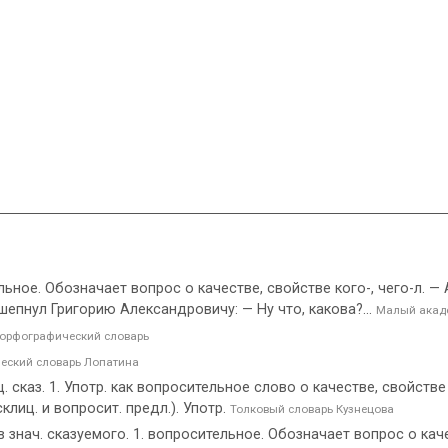
тельное. Обозначает вопрос о качестве, свойстве кого-, чего-л. —
 шепнул Григорию Александровичу: — Ну что, какова?...
Малый акад
орфографический словарь
еский словарь Лопатина
ц. сказ. 1. Употр. как вопросительное слово о качестве, свойстве 
клиц. и вопросит. предл.). Употр.
Толковый словарь Кузнецова
 в знач. сказуемого. 1. вопросительное. Обозначает вопрос о кач