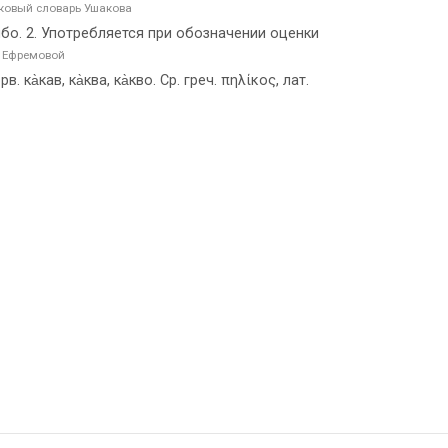
ковый словарь Ушакова
ибо. 2. Употребляется при обозначении оценки
 Ефремовой
в. ка̀кав, ка̀ква, ка̀кво. Ср. греч. πηλίκος, лат.