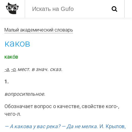
Малый академический словарь
каков
како́в
-
а
,
-
о
,
мест. в знач. сказ.
1.
вопросительное.
Обозначает вопрос о качестве, свойстве кого-,
чего-л.
— А какова у вас река? — Да не мелка.
И. Крылов,