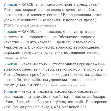
каков
— КАКОВ -а, -о. I. местоим. прил. в функц. сказ. 1.
Употр. как вопросительное слово о качестве, свойстве
кого-, чего-л. А какова у вас река? Все спрашивали, каков
урожай в хозяйстве. 2. (в восклиц. и вопросит. предл.).
Употр.
Толковый словарь Кузнецова
каков
— КАК’ОВ, какова, каково, мест., употр. в знач.
сказуемого. 1. вопросительное. Обозначает вопрос о
качестве. «- Ну что, какова? — Прелесть! отвечал он.»
Лермонтов. 2. В риторических вопросах и восклицаниях
выражает возмущение, удивление, восхищение.
Толковый
словарь Ушакова
каков
— каков местоим. 1. Употребляется при выражении
вопроса о качестве или свойстве кого-либо, чего-либо. 2.
Употребляется при обозначении оценки качества, свойства
кого-либо, чего-либо, при удивлении, восхищении или
возмущении кем-либо.
Толковый словарь Ефремовой
каков
— како́в м., какова́ ж., каково́ ср. р., каково́й, ст.-
слав. каковъ ποταπός, болг. какъ́в, каква́, какво́, сербохорв.
ка̀кав, ка̀ква, ка̀кво. Ср. греч. πηλίκος, лат. quālis. Расширение
kakъ (см. сл.); ср. Бернекер 1, 673; Младенов 227.