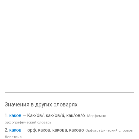
Значения в других словарях
каков
— Как/о́в/, как/ов/а́, как/ов/о́.
Морфемно-
орфографический словарь
каков
— орф. каков, какова, каково
Орфографический словарь
Лопатина