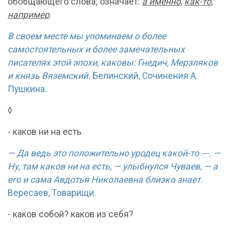
обобщающего слова; означает:
а именно
,
как-то
,
например
.
В своем месте мы упоминаем о более
самостоятельных и более замечательных
писателях этой эпохи, каковы: Гнедич, Мерзляков
и князь Вяземский.
Белинский, Сочинения А.
Пушкина.
◊
- каков ни на есть
— Да ведь это положительно уродец какой-то ---. —
Ну, там каков ни на есть, — улыбнулся Чуваев, — а
его и сама Авдотья Николаевна близко знает.
Вересаев, Товарищи.
- каков собой? каков из себя?