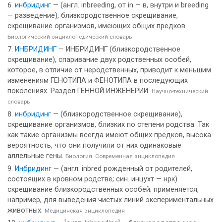
инбридинг
— (англ. inbreeding, от in — в, внутри и breeding
— разведение), близкородственное скрещивание,
скрещивание организмов, имеющих общих предков.
Биологический энциклопедический словарь
ИНБРИДИНГ
— ИНБРИДИНГ (близкородственное
скрещивание), спаривание двух родственных особей,
которое, в отличие от неродственных, приводит к меньшим
изменениям ГЕНОТИПА и ФЕНОТИПА в последующих
поколениях. Раздел ГЕННОЙ ИНЖЕНЕРИИ.
Научно-технический
словарь
инбридинг
— (близкородственное скрещивание),
скрещивание организмов, близких по степени родства. Так
как такие организмы всегда имеют общих предков, высока
вероятность, что они получили от них одинаковые
аллельные гены.
Биология. Современная энциклопедия
Инбридинг
— (англ. inbred рожденный от родителей,
состоящих в кровном родстве; син. инцухт — нрк)
скрещивание близкородственных особей; применяется,
например, для выведения чистых линий экспериментальных
животных.
Медицинская энциклопедия