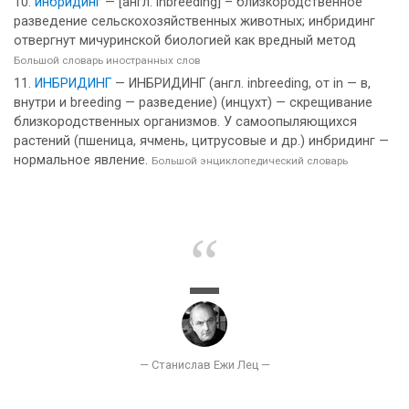
инбридинг
— [англ. inbreeding] – близкородственное
разведение сельскохозяйственных животных; инбридинг
отвергнут мичуринской биологией как вредный метод
Большой словарь иностранных слов
ИНБРИДИНГ
— ИНБРИДИНГ (англ. inbreeding, от in — в,
внутри и breeding — разведение) (инцухт) — скрещивание
близкородственных организмов. У самоопыляющихся
растений (пшеница, ячмень, цитрусовые и др.) инбридинг —
нормальное явление.
Большой энциклопедический словарь