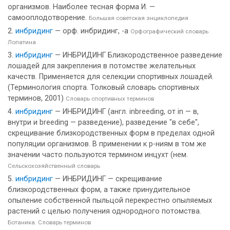
организмов. Наиболее тесная форма И. —
самооплодотворение.
Большая советская энциклопедия
инбридинг
— орф. инбридинг, -а
Орфографический словарь
Лопатина
инбридинг
— ИНБРИДИНГ Близкородственное разведение
лошадей для закрепления в потомстве желательных
качеств. Применяется для селекции спортивных лошадей.
(Терминология спорта. Толковый словарь спортивных
терминов, 2001)
Словарь спортивных терминов
инбридинг
— ИНБРИДИНГ (англ. inbreeding, от in — в,
внутри и breeding — разведение), разведение "в себе",
скрещивание близкородственных форм в пределах одной
популяции организмов. В применении к р-ниям в том же
значении часто пользуются термином инцухт (нем.
Сельскохозяйственный словарь
инбридинг
— ИНБРИДИНГ — скрещивание
близкородственных форм, а также принудительное
опыление собственной пыльцой перекрестно опыляемых
растений с целью получения однородного потомства.
Ботаника. Словарь терминов