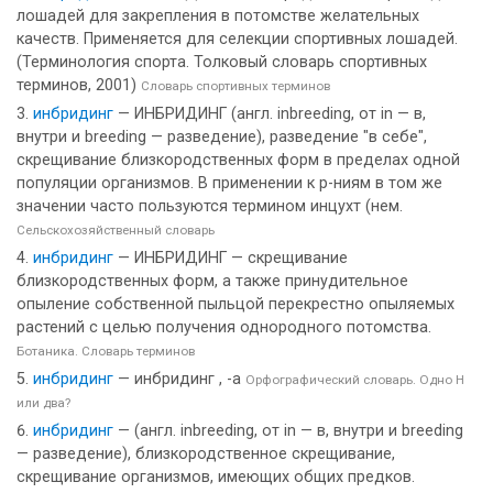
лошадей для закрепления в потомстве желательных
качеств. Применяется для селекции спортивных лошадей.
(Терминология спорта. Толковый словарь спортивных
терминов, 2001)
Словарь спортивных терминов
инбридинг
— ИНБРИДИНГ (англ. inbreeding, от in — в,
внутри и breeding — разведение), разведение "в себе",
скрещивание близкородственных форм в пределах одной
популяции организмов. В применении к р-ниям в том же
значении часто пользуются термином инцухт (нем.
Сельскохозяйственный словарь
инбридинг
— ИНБРИДИНГ — скрещивание
близкородственных форм, а также принудительное
опыление собственной пыльцой перекрестно опыляемых
растений с целью получения однородного потомства.
Ботаника. Словарь терминов
инбридинг
— инбридинг , -а
Орфографический словарь. Одно Н
или два?
инбридинг
— (англ. inbreeding, от in — в, внутри и breeding
— разведение), близкородственное скрещивание,
скрещивание организмов, имеющих общих предков.