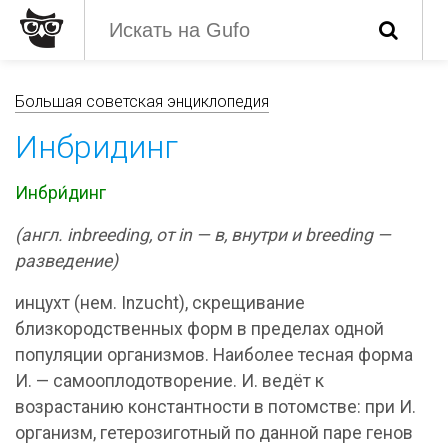
Большая советская энциклопедия
Инбридинг
Инбри́динг
(англ. inbreeding, от in — в, внутри и breeding —
разведение)
инцухт (нем. Inzucht), скрещивание
близкородственных форм в пределах одной
популяции организмов. Наиболее тесная форма
И. — самооплодотворение. И. ведёт к
возрастанию константности в потомстве: при И.
организм, гетерозиготный по данной паре генов