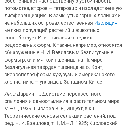
обеспечивает наследственную устойчивость
потомства, второе — гетерозис и наследственную
дифференциацию. В замкнутых горных долинах и
на небольших островах естественная
Изоляция
мелких популяций растений и животных
способствует И. и появлению редких
рецессивных форм. К таким, например, относятся
обнаруженные Н. И. Вавиловым безлигульные
формы ржи и мягкой пшеницы на Памире,
безлигульная твёрдая пшеница на о. Крит,
скороспелая форма кукурузы и американского
хлопчатника — упланда в Западном Китае.
Лит.:
Дарвин Ч., Действие перекрестного
опыления и самоопыления в растительном мире,
М.—Л., 1939; Писарев В. Е., Инцухт, в кн.:
Теоретические основы селекции растений, под
ред. Н. И. Вавилова, т. 1, М.—Л.,1935; Кисловский