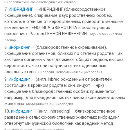
Биологический энциклопедический словарь
ИНБРИДИНГ
— ИНБРИДИНГ (близкородственное
скрещивание), спаривание двух родственных особей,
которое, в отличие от неродственных, приводит к меньшим
изменениям ГЕНОТИПА и ФЕНОТИПА в последующих
поколениях. Раздел ГЕННОЙ ИНЖЕНЕРИИ.
Научно-технический
словарь
инбридинг
— (близкородственное скрещивание),
скрещивание организмов, близких по степени родства. Так
как такие организмы всегда имеют общих предков, высока
вероятность, что они получили от них одинаковые
аллельные гены.
Биология. Современная энциклопедия
Инбридинг
— (англ. inbred рожденный от родителей,
состоящих в кровном родстве; син. инцухт — нрк)
скрещивание близкородственных особей; применяется,
например, для выведения чистых линий экспериментальных
животных.
Медицинская энциклопедия
инбридинг
— [англ. inbreeding] – близкородственное
разведение сельскохозяйственных животных; инбридинг
отвергнут мичуринской биологией как вредный метод
Большой словарь иностранных слов