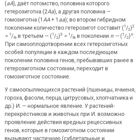
(
aA
), даёт потомство, половина которого
гетерозиготна (2
Aa
), а другая половина —
гомозиготна (1
AA
+ 1
aa
); во втором гибридном
1
2
поколении количество гетерозигот составит (
/
)
2
1
1
3
1
1
n
=
/
, в третьем — (
/
)
=
/
, в поколении
n
—
(
/
)
.
4
2
8
2
При самооплодотворении всех гетерозиготных
особей популяции в каждом последующем
поколении половина генов, пребывавших ранее в
гетерозиготном состоянии, переходит в
гомозиготное состояние.
У самоопыляющихся растений (пшеницы, ячменя,
гороха, фасоли, перца, цитрусовых, хлопчатника и
др.) И. — нормальное явление. У растений-
перекрёстников и животных при И. возможно
проявление действия вредных рецессивных
генов, которые в гомозиготном состоянии
вызывают частичную (сублетальные и